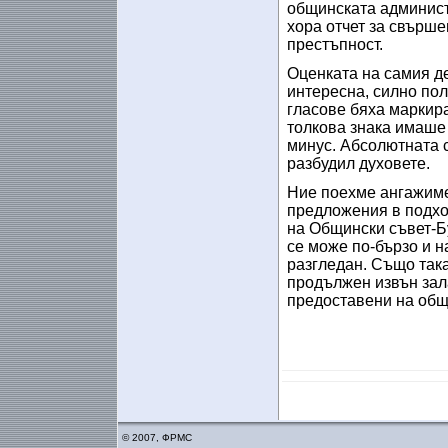
общинската админист
хора отчет за свърш
престъпност.
Оценката на самия де
интересна, силно пол
гласове бяха маркира
толкова знака имаше
минус. Абсолютната с
разбудил духовете.
Ние поехме ангажиме
предложения в подхо
на Общински съвет-Бу
се може по-бързо и 
разгледан. Също така
продължен извън зал
предоставени на общ
© 2007, ФРМС