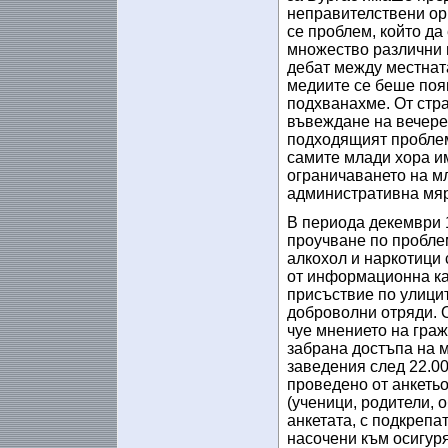
неправителствени ор
се проблем, който да
множество различни 
дебат между местната
медиите се беше поя
подхванахме. От стра
въвеждане на вечере
подходящият проблем,
самите млади хора и
ограничаването на м
административна мярк
В периода декември 1
проучване по пробле
алкохол и наркотици
от информационна ка
присъствие по улици
доброволни отряди. 
чуе мнението на граж
забрана достъпа на 
заведения след 22.00
проведено от анкеть
(ученици, родители, 
анкетата, с подкрепа
насочени към осигур