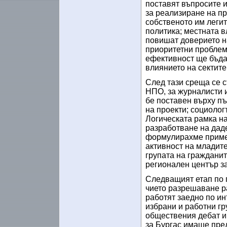
поставят въпросите 
за реализиране на пр
собственото им леги
политика; местната в
повишат доверието н
приоритетни проблеми
ефективност ще бъда
влиянието на сектите
След тази среща се с
НПО, за журналисти и
бе поставен върху пъ
на проекти; социолог
Логическата рамка на
разработване на даде
формулирахме пример
активност на младите
групата на гражданит
регионален център за
Следващият етап по 
чието разрешаване р
работят заедно по и
избрани и работни гр
обществения дебат и
за Бургас имаше пре