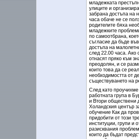
младежката престъпн
улиците и организир
забрана достъпа на 
часа обаче не се по
родителите бяха нео
млaдeжките проблеми
по самоотбрана, кое
съгласие да бъде във
достъпа на малолетн
след 22.00 часа. Ако 
отнасят пряко към зн
преодолян, и се разм
които това да се реа
необходимостта от д
съществуването на ре
След като проучихме
работната група в Бу
и Втори обществени д
Холандския център за
обучение Как да пров
придобити от този тр
институции, групи и 
разисквания проблем
които да бъдат пред