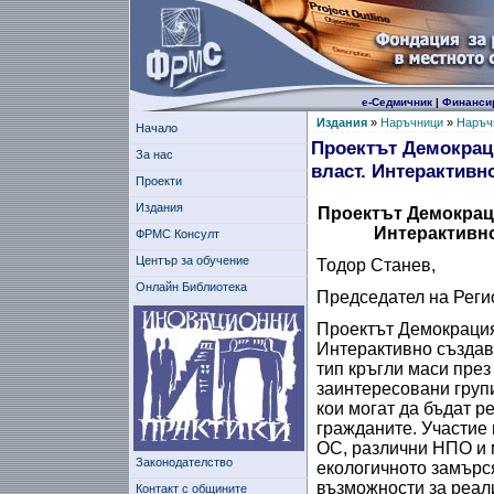
е-Седмичник
|
Финанси
Издания
»
Наръчници
»
Наръчн
Начало
Проектът Демокраци
За нас
власт. Интерактивн
Проекти
Издания
Проектът Демокраци
Интерактивно
ФРМС Консулт
Център за обучение
Тодор Станев,
Онлайн Библиотека
Председател на Реги
Проектът Демокрация
Интерактивно създава
тип кръгли маси през
заинтересовани груп
кои могат да бъдат р
гражданите. Участие
ОС, различни НПО и 
Законодателство
екологичното замърся
възможности за реал
Контакт с общините