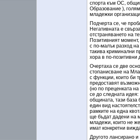
спорта към ОС, общин
Образование ), голям
младежки организаци
Подчерта се, че проб
Негативната е свърз
отстраняването на те
Позитивният момент, 
с по-малък разход на
такива криминални пр
хора в по-позитивни 
Очертаха се две осн
стопанисване на Млад
с функции, които би 
предоставят възможн
(но по преценката на
се до следната идея:
общината, тази база 
един вид настоятелст
рамките на една квота
ще бъдат дадени на м
младежи, които не же
имат конкретни вижда
Другото лансирано и