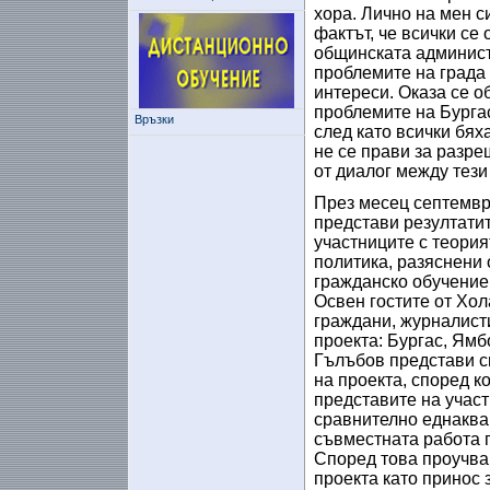
хора. Лично на мен с
фактът, че всички се
общинската админист
проблемите на града 
интереси. Оказа се о
проблемите на Бургас
Връзки
след като всички бях
не се прави за разре
от диалог между тези
През месец септември
представи резултатит
участниците с теория
политика, разяснени 
гражданско обучение (I
Освен гостите от Хол
граждани, журналисти
проекта: Бургас, Ям
Гълъбов представи с
на проекта, според к
представите на участ
сравнително еднаква 
съвместната работа п
Според това проучван
проекта като принос з