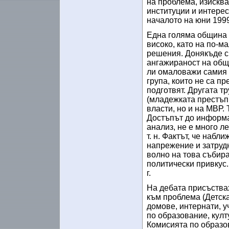
на проблема, изискв
институции и интере
началото на юни 1999
Една голяма община к
високо, като на по-м
решения. Донякъде с
ангажираност на общи
ли омаловажи самия д
група, които не са п
подготвят. Другата т
(младежката престъп
власти, но и на МВР.
Достъпът до информац
анализ, не е много л
т. н. Фактът, че наб
напрежение и затруд
волно на това събира
политически привкус.
г.
На дебата присъства
към проблема (Детска
домове, интернати, у
по образование, култ
Комисията по образов