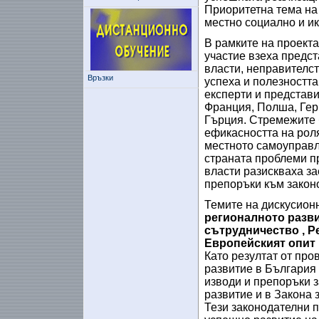
Приоритетна тема на 
местно социално и и
В рамките на проекта
участие взеха предст
власти, неправителст
Връзки
успеха и полезността
експерти и представи
Франция, Полша, Гер
Гърция. Стремежите 
ефикасността на рол
местното самоуправл
страната проблеми п
власти разискваха з
препоръки към закон
Темите на дискусион
регионалното разви
сътрудничество , Р
Европейският опит 
Като резултат от про
развитие в България
изводи и препоръки з
развитие и в Закона 
Тези законодателни 