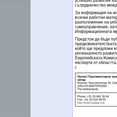
успешно развитие на 
сътрудничество между
За информация на ин
всички работни матер
разположение на уеб
самоуправление, като
Информационната мре
Предстои да бъде пуб
предизвикателствата 
който ще предложи к
регионалното развити
Европейската Комиси
експерти от областта
г.
Проект Парламентарни прак
запад
Roemer Visscherstraat 18, 2nd 
1054 EX AMSTERDAM
The Netherlands
Phone: +31 20 662 36 64
Fax: +31 20 616 08 92
http://www.ewppp.org