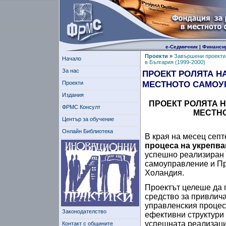
е-Седмичник
|
Финанси
Проекти
»
Завършени проекти
Начало
в България (1999-2000)
За нас
ПРОЕКТ РОЛЯТА Н
МЕСТНОТО САМОУ
Проекти
Издания
ПРОЕКТ РОЛЯТА 
ФРМС Консулт
МЕСТН
Център за обучение
Онлайн Библиотека
В края на месец сеп
процеса на укрепва
успешно реализиран 
самоуправление и Пр
Холандия.
Проектът целеше да 
средство за привлича
управленския процес.
Законодателство
ефективни структури 
успешната реализаци
Контакт с общините