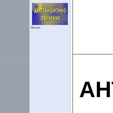
Връзки
АН