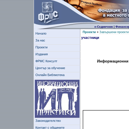
е-Седмичник
|
Финанси
Проекти
»
Завършени проекти
Начало
участници
За нас
Проекти
Издания
Информационни и
ФРМС Консулт
Център за обучение
Онлайн Библиотека
Законодателство
Контакт с общините