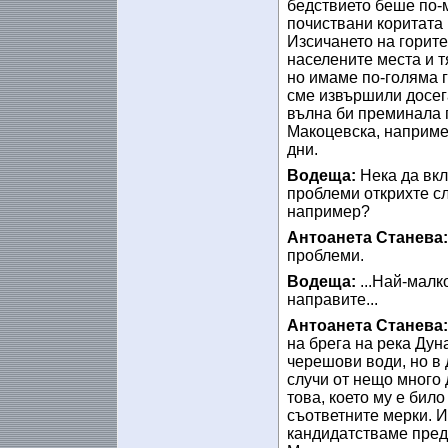
бедствието беше по-м
почиствани коритата 
Изсичането на горите
населените места и т
но имаме по-голяма г
сме извършили досега
вълна би преминала 
Макоцевска, например
дни.
Водеща:
Нека да вкл
проблеми открихте с
например?
Антоанета Станева
проблеми.
Водеща:
...Най-малк
направите...
Антоанета Станева
на брега на река Дун
черешови води, но в 
случи от нещо много 
това, което му е бил
съответните мерки. И
кандидатстваме пред 