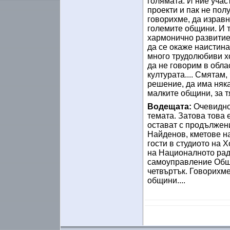
голямата. И ние уча
проекти и пак не пол
говорихме, да изравн
големите общини. И 
хармонично развитие 
да се окаже наистина
много трудолюбиви хо
да не говорим в обла
културата.... Смятам,
решение, да има няка
малките общини, за т
Водещата:
Очевидно
темата. Затова това 
остават с продължен
Найденов, кметове н
гости в студиото на 
на Националното рад
самоуправление Общ
четвъртък. Говорихме
общини....