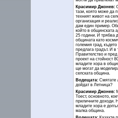
Красимир Джонев:
тази, която може да 
техният живот на сел
организация и реализ
дам един пример. Общ
който в общинската 
25 години. И трябва д
общината като космич
големия град, където
предлага градът. И в
Правителство и пред
проект на стойност 8
младите хора в общин
ще могат да моделира
селската община.
Водещата:
Смятате л
дойдат в Летница?
Красимир Джонев:
Тоест, основното, кое
приличните доходи. Н
младите хора е допъл
малка община.
Водещата:
Казахте п