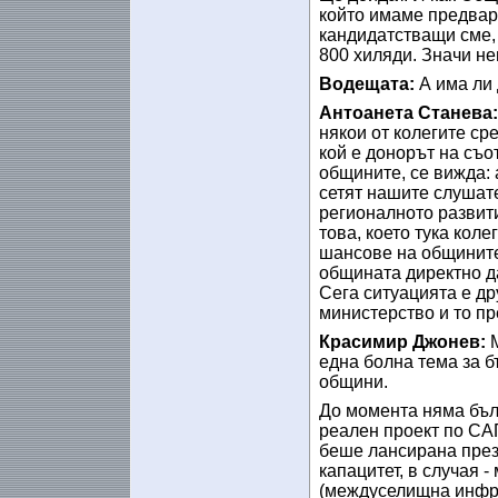
който имаме предвари
кандидатстващи сме,
800 хиляди. Значи не
Водещата:
А има ли
Антоанета Станева
някои от колегите сре
кой е донорът на съо
общините, се вижда: 
сетят нашите слушате
регионалното развитие
това, което тука коле
шансове на общините
общината директно д
Сега ситуацията е д
министерство и то пр
Красимир Джонев:
една болна тема за б
общини.
До момента няма бълг
реален проект по С
беше лансирана през
капацитет, в случая -
(междуселищна инфра