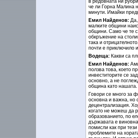
в редовната ни рубр
че ли Горна Малина н
минути. Имайки предв
Емил Найденов:
Да,
малките общини наис
общини. Само че те с
обкръжение на столи
така и отрицателното
почти е приключило 
Водеща:
Какви са пл
Емил Найденов:
Ами
ползва това, което пр
инвеститорите се зад
основно, а не поглеж
община като нашата.
Говори се много за ф
основна и важна, но 
децентрализация. Хо
когато не можеш да 
образованието, по ел
държавата е виновна,
помисли как при тези
проблемите на хората