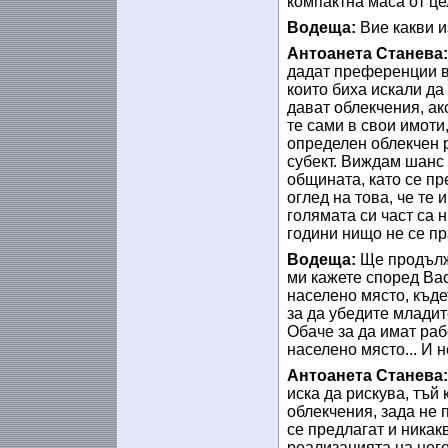
компактна маса от це
Водеща:
Вие какви и
Антоанета Станева
дадат преференции в
които биха искали да
дават облекчения, ак
те сами в свои имоти
определен облекчен р
субект. Виждам шанс 
общината, като се пр
оглед на това, че те
голямата си част са 
години нищо не се пр
Водеща:
Ще продълж
ми кажете според Вас
населено място, къде
за да убедите младит
Обаче за да имат раб
населено място... И 
Антоанета Станева
иска да рискува, тъй 
облекчения, зада не 
се предлагат и никакв
реализацията на него