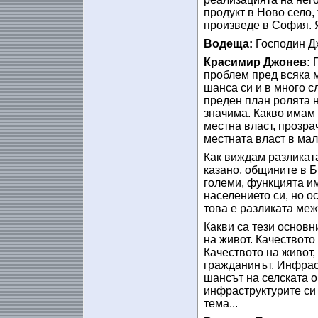
продукт в Ново село, 
произведе в София. Я
Водеща:
Господин Дж
Красимир Джонев:
проблем пред всяка 
шанса си и в много с
преден план ролята н
значима. Какво имам
местна власт, прозра
местната власт в мал
Как виждам разликат
казано, общините в Б
големи, функцията и
населението си, но о
това е разликата меж
Какви са тези основ
на живот. Качеството
Качеството на живот,
гражданинът. Инфраст
шансът на селската о
инфраструктурите си 
тема...