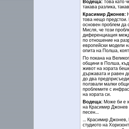
Водеща:
Това като ч
такава разлика, така
Красимир Джонев:
това нещо предстои.
основен проблем да с
Мисля, че този пробл
диференциация между
по отношение на раз
европейски модели н
опита на Полша, коят
По покана на Велико
общини в Полша, къд
живот на хората беш
държавата и равен д
до два предприсъеди
ползвали малки общи
проблемите с инфрас
на хората си.
Водеща:
Може би е х
на Красимир Джонев 
песен...
... Красимир Джонев,
студиото на Хоризонт