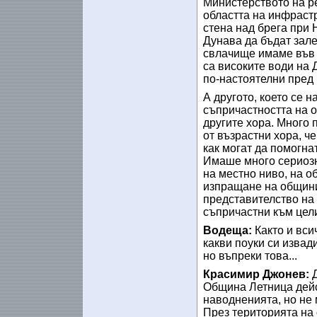
Министерството на ре
областта на инфраст
стена над брега при 
Дунава да бъдат зале
свлачище имаме във 
са високите води на 
по-настоятелни пред 
А другото, което се н
съпричастността на о
другите хора. Много 
от възрастни хора, ч
как могат да помогнат
Имаше много сериозна
на местно ниво, на о
изпращане на общини
представителство на 
съпричастни към цели
Водеща:
Както и вси
какви поуки си извад
но въпреки това...
Красимир Джонев:
Община Летница дейс
наводненията, но не 
През територията на 