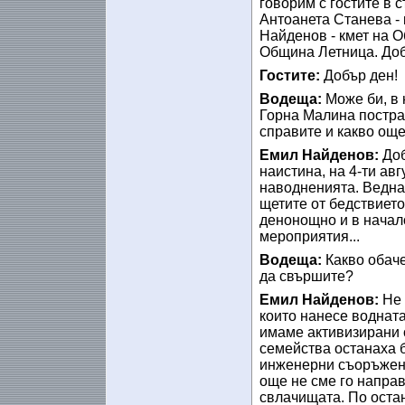
говорим с гостите в с
Антоанета Станева -
Найденов - кмет на 
Община Летница. Доб
Гостите:
Добър ден!
Водеща:
Може би, в 
Горна Малина пострад
справите и какво ощ
Емил Найденов:
Доб
наистина, на 4-ти а
наводненията. Ведна
щетите от бедствиет
денонощно и в начал
мероприятия...
Водеща:
Какво обаче
да свършите?
Емил Найденов:
Не 
които нанесе воднат
имаме активизирани 
семейства останаха б
инженерни съоръжени
още не сме го направ
свлачищата. По оста