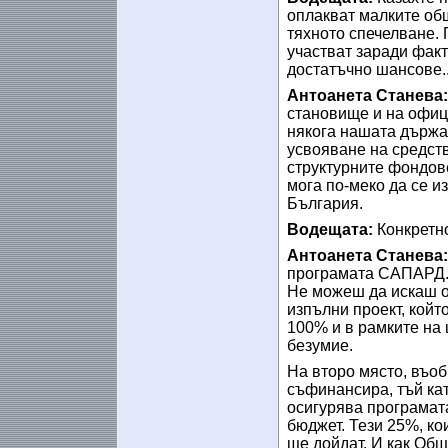
оплакват малките общ
тяхното спечелване. 
участват заради факт
достатъчно шансове..
Антоанета Станева
становище и на офици
някога нашата държа
усвояване на средств
структурните фондове
мога по-меко да се из
България.
Водещата:
Конкретн
Антоанета Станева
програмата САПАРД. З
Не можеш да искаш от
изпълни проект, койт
100% и в рамките на
безумие.
На второ място, въоб
съфинансира, тъй кат
осигурява програмат
бюджет. Тези 25%, ко
ще дойдат. И как Общи