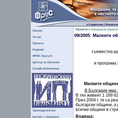
е-Седмичник
|
Финанси
Проекти
»
Завършени проекти
Начало
09/2005: Малките о
За нас
Проекти
Издания
съвместна ру
ФРМС Консулт
Център за обучение
и програма 
Онлайн Библиотека
Малките общини
В България има 
В тях живеят 1 169 6
През 2004 г. те са р
български общини, а 
всички общини в стра
Законодателство
Водеща:
Контакт с общините