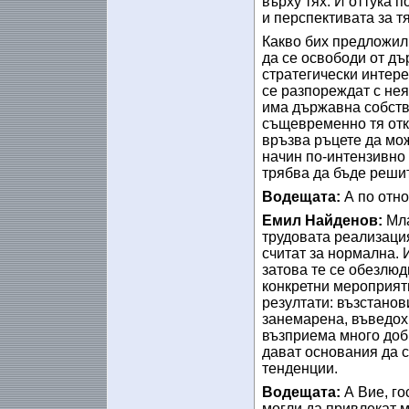
върху тях. И оттука 
и перспективата за 
Какво бих предложил 
да се освободи от дъ
стратегически интере
се разпореждат с не
има държавна собстве
същевременно тя отка
връзва ръцете да мо
начин по-интензивно 
трябва да бъде реши
Водещата:
А по отн
Емил Найденов:
Мла
трудовата реализация
считат за нормална. 
затова те се обезлюд
конкретни мероприят
резултати: възстанов
занемарена, въведохм
възприема много добр
дават основания да 
тенденции.
Водещата:
А Вие, го
могли да привлекат м