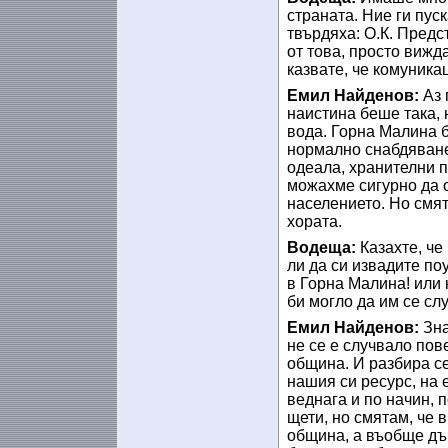
страната. Ние ги пуск
твърдяха: О.К. Предс
от това, просто вижда
казвате, че комуника
Емил Найденов:
Аз 
наистина беше така, 
вода. Горна Малина 
нормално снабдяване,
одеала, хранителни п
можахме сигурно да о
населението. Но смят
хората.
Водеща:
Казахте, че
ли да си извадите поу
в Горна Малина! или 
би могло да им се сл
Емил Найденов:
Зна
не се е случвало пов
община. И разбира с
нашия си ресурс, на
веднага и по начин, 
щети, но смятам, че 
община, а въобще дъ