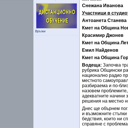
Снежана Иванова
Участници в студио
Антоанета Станева
Кмет на Община Но
Връзки
Красимир Джонев
Кмет на Община Ле
Емил Найденов
Кмет на Община Го
Водеща:
Започва тр
рубрика Общински ра
национално радио пр
местното самоуправле
разбираема и по-близ
назовем проблемите, 
адекватните начини 
решения на местно н
Днес ще обърнем пог
и възможните стъпки
бедствия, които ни с
справяне с проблема 