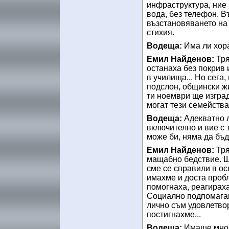
инфраструктура, ние 
вода, без телефон. 
възстановяването на 
стихия.
Водеща:
Има ли хора
Емил Найденов:
Тря
останаха без покрив 
в училища... Но сега
подслон, общински жи
ти ноември ще изград
могат тези семейств
Водеща:
Адекватно л
включително и вие с т
може би, няма да бъд
Емил Найденов:
Тря
мащабно бедствие. Ще
сме се справили в ос
имахме и доста пробл
помогнаха, реагираха
Социално подпомаган
лично съм удовлетвор
постигнахме...
Водеща:
Имаше мног