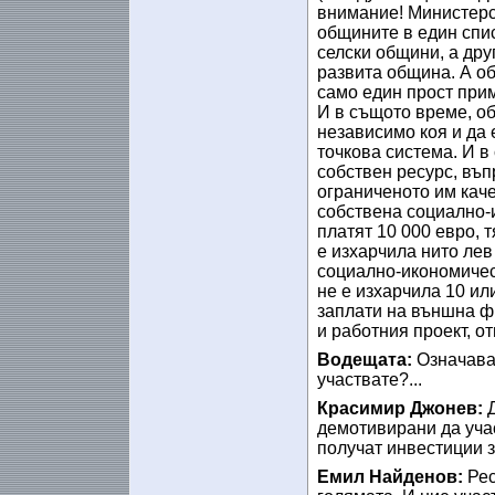
внимание! Министерс
общините в един спис
селски общини, а дру
развита община. А о
само един прост прим
И в същото време, о
независимо коя и да е
точкова система. И в
собствен ресурс, въп
ограниченото им каче
собствена социално-и
платят 10 000 евро, т
е изхарчила нито ле
социално-икономическ
не е изхарчила 10 ил
заплати на външна фи
и работния проект, от
Водещата:
Означава
участвате?...
Красимир Джонев:
демотивирани да учас
получат инвестиции з
Емил Найденов:
Рес