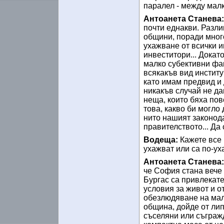
паралел - между мал
Антоанета Станева
почти еднакви. Разлик
общини, поради много
ухажване от всички и
инвеститори... Докат
малко субективни фак
всякакъв вид институ
като имам предвид и 
никакъв случай не д
неща, които бяха пов
това, какво би могло 
нито нашият законода
правителството... Да
Водеща:
Кажете все 
ухажват или са по-у
Антоанета Станева
че София стана вече 
Бургас са привлекате
условия за живот и 
обезлюдяване на малк
община, дойде от лип
съселяни или съгражд