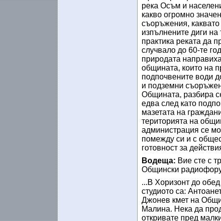
река Осъм и населен
какво огромно значе
съоръжения, каквато 
изпълнените диги на 
практика реката да пр
случвало до 60-те го
природата направиха 
общината, които на п
подпочвените води до
и подземни съоръжени
Общината, разбира се
едва след като подп
мазетата на граждани
територията на общи
администрация се мо
помежду си и с общес
готовност за действи
Водеща:
Вие сте с т
Общински радиофорум
...В Хоризонт до обе
студиото са: Антоан
Джонев кмет на Общи
Малина. Нека да прод
откривате пред малк