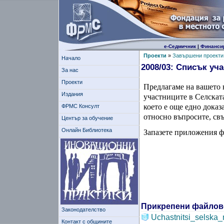
е-Седмичник
|
Финанси
Проекти
»
Завършени проекти
Начало
2008/03: Списък уч
За нас
Проекти
Предлагаме на вашето 
Издания
участниците в Селската
което е още едно доказ
ФРМС Консулт
относно въпросите, свъ
Център за обучение
Онлайн Библиотека
Запазете приложения ф
Прикрепени файлов
Законодателство
Uchastnitsi_selska
Контакт с общините