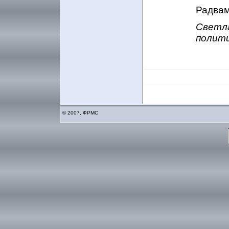
Радвам 
Светл
полити
© 2007, ФРМС