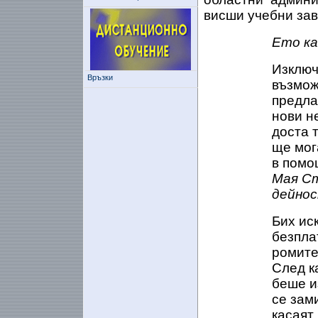
висши учебни зав
Ето ка
Изключ
Връзки
възмож
предла
нови н
доста 
ще мог
в помо
Мая Ст
дейнос
Бих ис
безпла
ромите
След к
беше и
се зам
касаят