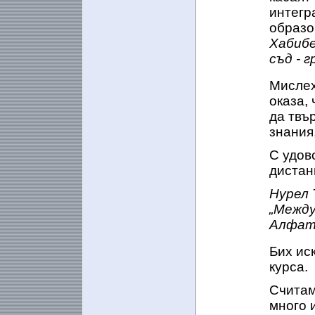
интегр
образо
Хабибе
съд - 
Мислех
оказа,
да твъ
знания
С удов
дистан
Нурел 
„Между
Алфата
Бих ис
курса.
Считам
много 