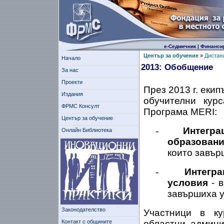
е-Седмичник
|
Финанси
Център за обучение
»
Дистан
Начало
2013: Обобщение
За нас
Проекти
През 2013 г. еки
Издания
обучителни кур
ФРМС Консулт
Програма MERI:
Център за обучение
-
Интегра
Онлайн Библиотека
образовани
които завър
-
Интегра
условия
- в
завършиха у
Законодателство
Участници в ку
Контакт с общините
областни админи