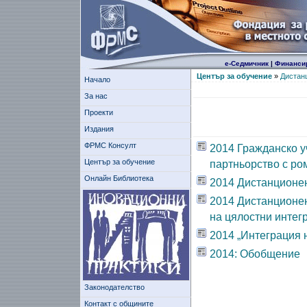
е-Седмичник
|
Финанси
Център за обучение
»
Дистан
Начало
За нас
Проекти
Издания
ФРМС Консулт
2014 Гражданско у
Център за обучение
партньорство с ро
Онлайн Библиотека
2014 Дистанционен
2014 Дистанционен
на цялостни интег
2014 „Интеграция 
2014: Обобщение
Законодателство
Контакт с общините