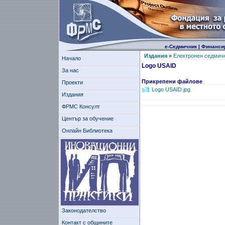
е-Седмичник
|
Финанси
Издания
»
Електронен седмич
Начало
Logo USAID
За нас
Прикрепени файлове
Проекти
Logo USAID.jpg
Издания
ФРМС Консулт
Център за обучение
Онлайн Библиотека
Законодателство
Контакт с общините