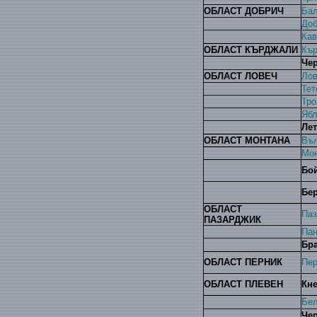
ОБЛАСТ ДОБРИЧ
Бал
Доб
Кав
ОБЛАСТ КЪРДЖАЛИ
Къ
Че
ОБЛАСТ ЛОВЕЧ
Лов
Тет
Тро
Ябл
Ле
ОБЛАСТ МОНТАНА
Въ
Мон
Бо
Бе
ОБЛАСТ
Паз
ПАЗАРДЖИК
Па
Бр
ОБЛАСТ ПЕРНИК
Пер
ОБЛАСТ ПЛЕВЕН
Кн
Бел
Чер