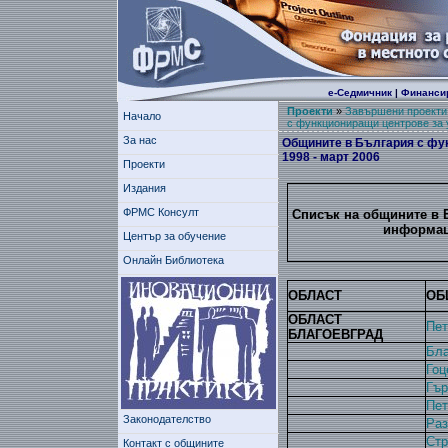
е-Седмичник
|
Финанси
Проекти
»
Завършени проекти
Начало
с функциониращи центрове за у
За нас
Oбщините в България с фун
1998 - март 2006
Проекти
Издания
ФРМС Консулт
Списък на общините в 
информаци
Център за обучение
Онлайн Библиотека
ОБЛАСТ
ОБ
ОБЛАСТ
Пет
БЛАГОЕВГРАД
Бла
Гоц
Гър
Пет
Законодателство
Раз
Стр
Контакт с общините