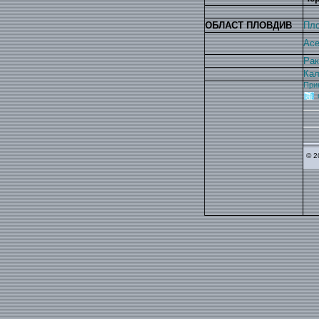
ОБЛАСТ ПЛОВДИВ
Пло
Асе
Рак
Кал
При
© 2