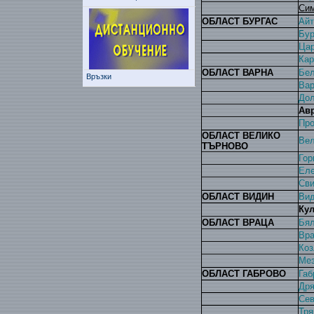
Си
ОБЛАСТ БУРГАС
Айт
Бур
Цар
Кар
ОБЛАСТ ВАРНА
Бел
Връзки
Вар
Дол
Ав
Про
ОБЛАСТ ВЕЛИКО
Вел
ТЪРНОВО
Гор
Ел
Св
ОБЛАСТ ВИДИН
Ви
Кул
ОБЛАСТ ВРАЦА
Бял
Вра
Коз
Ме
ОБЛАСТ ГАБРОВО
Габ
Дря
Сев
Тря