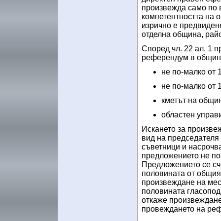
произвежда само по в
компетентността на о
изрично е предвиден
отделна община, райо
Според чл. 22 ал. 1 
референдум в общин
не по-малко от 
не по-малко от 
кметът на общи
областен управи
Искането за произве
вид на председателя
съветници и насрочв
предложението не по-
Предложението се счи
половината от общия 
произвеждане на мес
половината гласопод
откаже произвеждане
провеждането на реф