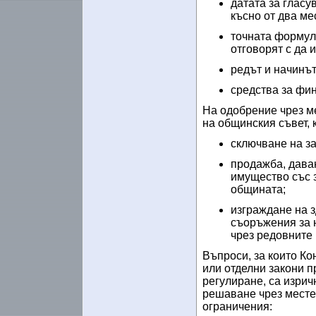
датата за гласу
късно от два
ме
точната формули
отговорят с да и
редът и начинъ
средства за фи
На одобрение чрез м
на общинския съвет, к
сключване на за
продажба, дава
имущество със з
общината;
изграждане на з
съоръжения за н
чрез редовните
Въпроси, за които К
или отделни закони 
регулиране, са
изрич
решаване чрез мест
ограничения: