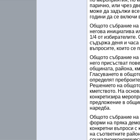
парично, или чрез д
може да задължи всек
години да се включи 
Общото събрание на 
негова инициатива ил
1/4 от избирателите
съдържа деня и часа 
въпросите, които се 
Общото събрание на 
него присъстват пове
общината, района, км
Гласуването в общото
определят преброите
Решението на общото
кметството. На основ
конкретизира меропр
предложение в общин
наредба.
Общото събрание на 
форми на пряка демо
конкретни въпроси с 
на съответните райо
социалноикономическ