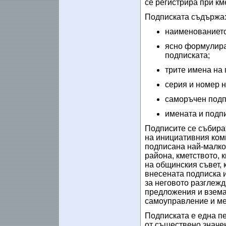
се регистрира при км
Подписката съдържа
наименованието
ясно формулиран
подписката;
трите имена на
серия и номер н
саморъчен подп
имената и подпи
Подписите се събират
на инициативния коми
подписана
най-малко
района, кметството, 
на общинския съвет, 
внесената подписка и
за неговото разглеж
предложения и взема
самоуправление и м
Подписката е една п
от съществено значе