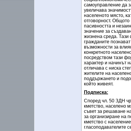
самоуправление да за
увеличава значимостт
населеното място, ка
отговорност. Общото
пасивността и незаи
значение за създаван
жизнена среда. Тази 
гражданите познават
възможности за влия
конкретното населено
посредством тази фо
характер и начинът н
отличава с ниска ст
жителите на населено
поддържането и под
който живеят.
Подписка:
Според чл. 50 ЗДН чр
кметство, населено 
съвет за решаване н
за организиране на п
кметство с население
гласоподавателите се