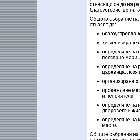
отнасящи се до изгр
благоустройствени, к
Общото събрание на 
отнасят до:
благоустрояване
хигиенизиране н
определяне на 
ползване мери 
определяне на р
царевица, лозя 
организиране оп
провеждане мер
и неприятели;
определяне на 
дворовете и жи
определяне на 
място.
Общите събрания на 
по мероприятия, по к