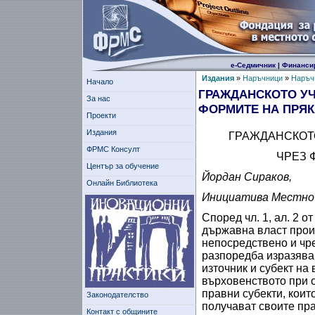
е-Седмичник
|
Финанси
Издания
»
Наръчници
»
Наръчн
Начало
ГРАЖДАНСКОТО УЧ
За нас
ФОРМИТЕ НА ПРЯК
Проекти
Издания
ГРАЖДАНСКОТ
ФРМС Консулт
ЧРЕЗ 
Център за обучение
Йордан Сираков,
Онлайн Библиотека
Инициатива Местно 
Според чл. 1, ал. 2 
държавна власт произ
непосредствено и чре
разпоредба изразява
източник и субект на
върховенството при 
правни субекти, коит
Законодателство
получават своите пр
Контакт с общините