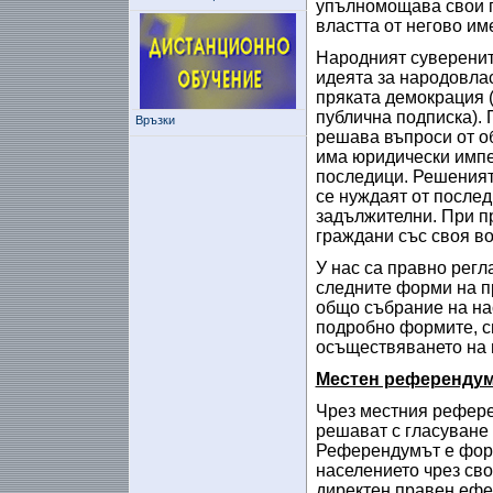
упълномощава свои п
властта от негово име
Народният суверените
идеята за народовлас
пряката демокрация
публична подписка).
Връзки
решава въпроси от о
има юридически импе
последици. Решеният
се нуждаят от послед
задължителни. При п
граждани със своя во
У нас са правно регл
следните форми на п
общо събрание на на
подробно формите, с
осъществяването на
Местен референдум
Чрез местния рефере
решават с гласуване 
Референдумът е форм
населението чрез сво
директен правен ефек