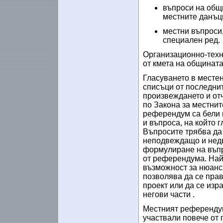
въпроси на общ
местните данъци
местни въпроси,
специален ред.
Организационно-техн
от кмета на общината
Гласуването в месте
списъци от последнит
произвеждането и отч
по Закона за местнит
референдум са бели 
и въпроса, на който г
Въпросите трябва да 
неподвеждащо и недв
формулиране на въпр
от референдума. Най
възможност за нюанси 
позволява да се пра
проект или да се из
негови части .
Местният референдум
участвали повече от 