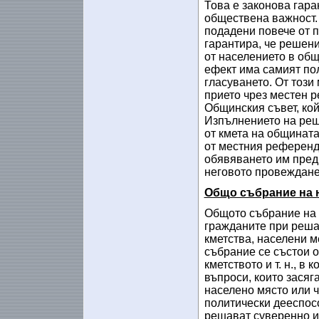
Това е законова гара
обществена важност. 
подадени повече от п
гарантира, че решение
от населението в об
ефект има самият по
гласуването. От този
прието чрез местен р
Общинския съвет, кой
Изпълнението на реш
от кмета на общината
от местния референд
обявяването им пред
неговото провеждане
Общо събрание на 
Общото събрание на н
гражданите при реша
кметства, населени м
събрание се състои о
кметството и т. н., в
въпроси, които засяг
населено място или ч
политически дееспос
решават суверенно и