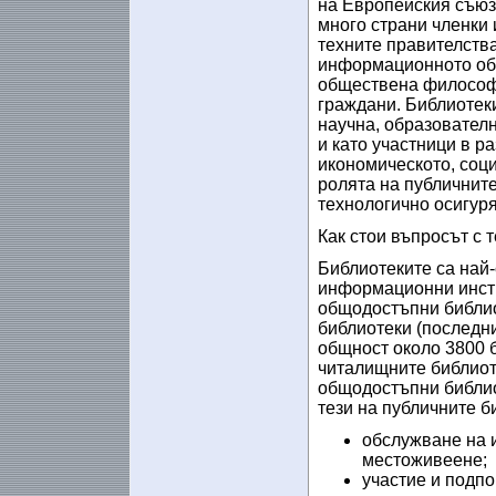
на Европейския съюз 
много страни членки 
техните правителства
информационното общ
обществена философи
граждани. Библиотеки
научна, образовател
и като участници в р
икономическото, соци
ролята на публичнит
технологично осигур
Как стои въпросът с 
Библиотеките са най-
информационни инстит
общодостъпни библио
библиотеки (последни
общност около 3800 б
читалищните библиот
общодостъпни библио
тези на публичните б
обслужване на 
местоживеене;
участие и подп