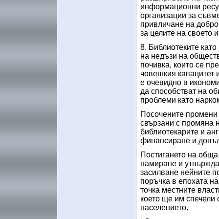
информационни ресур
организации за съвме
привличане на добро
за целите на своето 
8. Библиотеките кат
на недъзи на обществ
почивка, които се пр
човешкия капацитет и
е очевидно в иконом
да способстват на об
проблеми като нарко
Посочените промени 
свързани с промяна н
библиотекарите и анг
финансиране и допъл
Постигането на обща 
намиране и утвържда
засилване нейните п
поръчка в епохата н
точка местните власт
което ще им спечели 
населението.