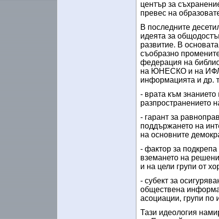
център за съхранени
превес на образовате
В последните десетил
идеята за общодостъ
развитие. В основат
съобразно променит
федерация на библио
на ЮНЕСКО и на ИФЛА
информацията и др. т
- врата към знанието
разпространението на
- гарант за равнопра
поддържането на инт
на основните демокр
- фактор за подкрепа
вземането на решения
и на цели групи от хо
- субект за осигуряв
обществена информац
асоциации, групи по 
Тази идеология нами