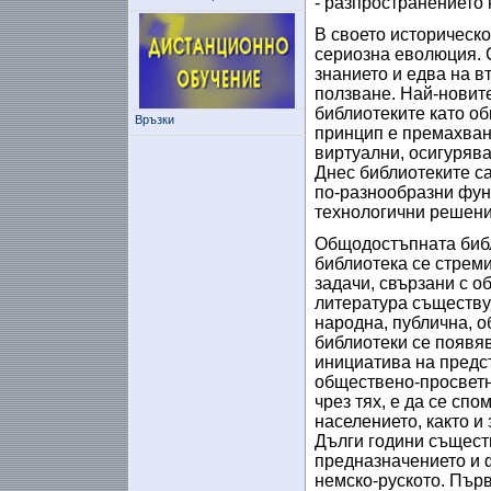
- разпространението
В своето историческо
сериозна еволюция. 
знанието и едва на в
ползване. Най-новите
библиотеките като о
Връзки
принцип е премахван
виртуални, осигуряв
Днес библиотеките с
по-разнообразни функ
технологични решения
Общодостъпната библ
библиотека се стреми
задачи, свързани с о
литература съществу
народна, публична, 
библиотеки се появяв
инициатива на предс
обществено-просветн
чрез тях, е да се сп
населението, както и
Дълги години същест
предназначението и 
немско-руското. Първ