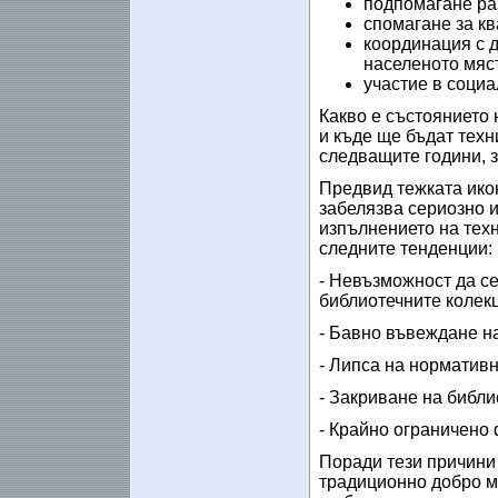
подпомагане ра
спомагане за к
координация с д
населеното мяс
участие в социа
Какво е състоянието
и къде ще бъдат техн
следващите години, з
Предвид тежката икон
забелязва сериозно и
изпълнението на тех
следните тенденции:
- Невъзможност да с
библиотечните колек
- Бавно въвеждане н
- Липса на нормативн
- Закриване на библи
- Крайно ограничено
Поради тези причини
традиционно добро м