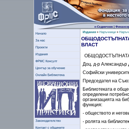
е-Седмичник
|
Финанси
Издания
»
Наръчници
»
Наръчн
Начало
ОБЩОДОСТЪПНАТА
За нас
ВЛАСТ
Проекти
Издания
ОБЩОДОСТЪПНАТА
ФРМС Консулт
Доц. д-р Александър
Център за обучение
Софийски университе
Онлайн Библиотека
Председател на Съюз
Библиотеката е обще
определени потребно
организацията на би
функция:
- обществото и негов
Законодателство
- ролята на библиоте
Контакт с общините