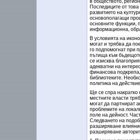
в обществото, регион
Последиците от това
развитието на култур
основополагащи проц
основните функции, 
информационна, обра
В условията на икон
могат и трябва да по
го подпомогнат при п
пътища към бъдещото
се изисква благоприя
адекватни на интерес
финансова подкрепа, 
библиотеките. Необхо
политика на действие
Ще се спра накратко 
местните власти тряб
могат да партнират а
проблемите на локал
поле на дейност. Част
Следването на подобн
разширяване влияние
разширяване авторит