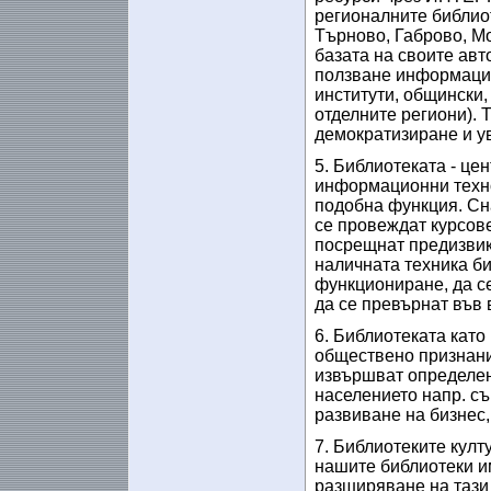
регионалните библиот
Търново, Габрово, Мо
базата на своите ав
ползване информация
институти, общински,
отделните региони). 
демократизиране и у
5. Библиотеката - це
информационни техно
подобна функция. Сн
се провеждат курсове
посрещнат предизвик
наличната техника б
функциониране, да се
да се превърнат във 
6. Библиотеката като
обществено признани
извършват определени
населението напр. съ
развиване на бизнес, 
7. Библиотеките култ
нашите библиотеки им
разширяване на тази