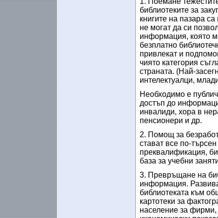
1. Поемане тежестите
библиотеките за зак
книгите на пазара са
не могат да си позвол
информация, която мо
безплатно библиотеч
привлекат и подпомо
чиято категория съгл
страната. (Най-засег
интелектуалци, млади
Необходимо е публич
достъп до информаци
инвалиди, хора в не
пенсионери и др.
2. Помощ за безработ
стават все по-търсе
преквалификация, биз
база за учебни заняти
3. Превръщане на биб
информация. Развива
библиотеката към об
картотеки за фактог
население за фирми, 