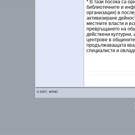
* В тази посока са о
библиотечните и инф
организация) в после
активизиране дейност
местните власти и вс
превръщането на общ
действени културни,
центрове в общините
продължаващата ква
специалисти и овладя
© 2007, ФРМС