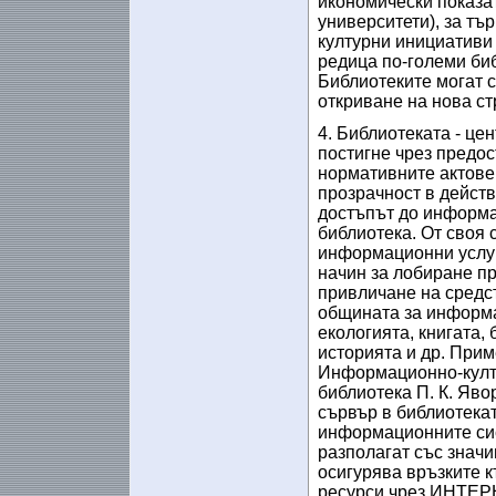
икономически показат
университети), за тър
културни инициативи 
редица по-големи биб
Библиотеките могат с
откриване на нова ст
4. Библиотеката - це
постигне чрез предос
нормативните актове
прозрачност в дейст
достъпът до информа
библиотека. От своя
информационни услуги
начин за лобиране пр
привличане на средст
общината за информац
екологията, книгата,
историята и др. Прим
Информационно-култу
библиотека П. К. Яво
сървър в библиотекат
информационните сист
разполагат със знач
осигурява връзките 
ресурси чрез ИНТЕРН