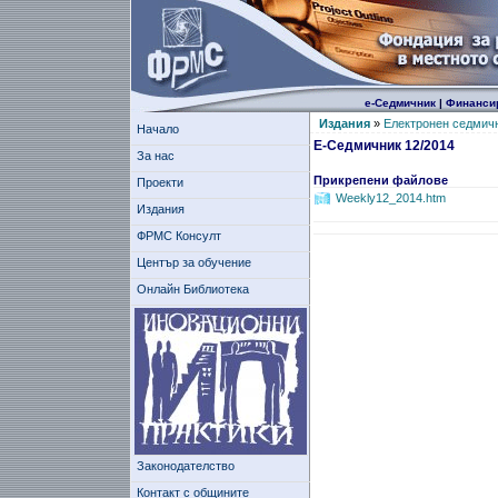
е-Седмичник
|
Финанси
Издания
»
Електронен седмич
Начало
Е-Седмичник 12/2014
За нас
Прикрепени файлове
Проекти
Weekly12_2014.htm
Издания
ФРМС Консулт
Център за обучение
Онлайн Библиотека
Законодателство
Контакт с общините