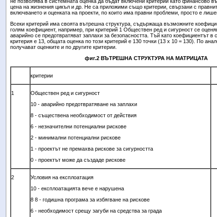
не позволява в системната оценка да бъдат включени критерии като финансово въ
цена на жизнения цикъл и др. Не са приложими също критерии, свързани с правни
включването и оценката на проекти, по които има правни проблеми, просто е лише
Всеки критерий има своята вътрешна структура, съдържаща възможните коефицие
голям коефициент, например, при критерий 1 Обществен ред и сигурност се оценяв
аварийно се предотвратяват заплахи за безопасността. Тъй като коефициентът в с
критерия е 13, общата оценка по този критерий е 130 точки (13 х 10 = 130). По ана
получават оценките и по другите критерии.
фиг.2 ВЪТРЕШНА СТРУКТУРА НА МАТРИЦАТА
критерии
1
Обществен ред и сигурност
10 - аварийно предотвратяване на заплахи
8 - съществена необходимост от действия
6 - незначителни потенциални рискове
2 - минимални потенциални рискове
1 - проектът не премахва рискове за сигурността
0 - проектът може да създаде рискове
2
Условия на експлоатация
10
- експлоатацията вече е нарушена
8
8
- годишна програма за избягване на рискове
6 - необходимост срещу загуби на средства за града