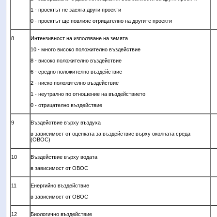
1 - проектът не засяга други проекти
0 - проектът ще повлияе отрицателно на другите проекти
8
Интензивност на използване на земята
10 - много високо положително въздействие
8 - високо положително въздействие
6 - средно положително въздействие
2 - ниско положително въздействие
1 - неутрално по отношение на въздействието
0 - отрицателно въздействие
9
Въздействие върху въздуха
в зависимост от оценката за въздействие върху околната среда
(ОВОС)
10
Въздействие върху водата
в зависимост от ОВОС
11
Енергийно въздействие
в зависимост от ОВОС
12
Биологично въздействие