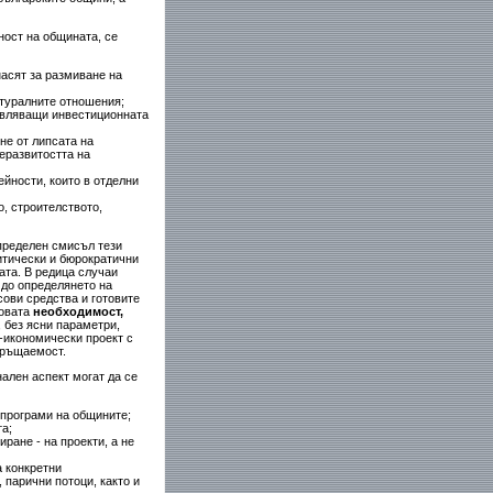
ост на общината, се
асят за размиване на
туралните отношения;
авляващи инвестиционната
не от липсата на
еразвитостта на
йности, които в отделни
, строителството,
определен смисъл тези
итически и бюрократични
ата. В редица случаи
 до определянето на
сови средства и готовите
овата
необходимост,
, без ясни параметри,
о-икономически проект с
връщаемост.
ален аспект могат да се
 програми на общините;
а;
ране - на проекти, а не
 конкретни
 парични потоци, както и