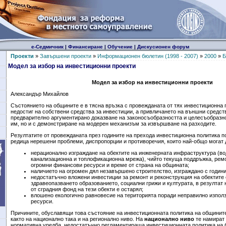
е-Седмичник
|
Финансиране
|
Обучение
|
Дискусионен форум
Проекти
»
Завършени проекти
»
Информационен бюлетин (1998 - 2007)
»
2000
»
Б
Модел за избор на инвестиционни проекти
Модел за избор на инвестиционни проекти
Александър Михайлов
Състоянието на общините е в тясна връзка с провежданата от тях инвестиционна 
недостиг на собствени средства за инвестиции, а привличането на външни средст
предварително аргументирано доказване на законосъобразността и целесъобразно
им, но и с демонстриране на модерен механизъм за извършване на разходите.
Резултатите от провежданата през годините на прехода инвестиционна политика п
редица нерешени проблеми, диспропорции и противоречия, които най-общо могат д
нерационално изграждане на обектите на инженерната инфраструктура (во
канализационна и топлофикационна мрежа), чийто текуща поддръжка, ремо
огромни финансови ресурси и време от страна на общината;
наличието на огромен дял незавършено строителство, изграждано с години
недостатъчно вложени инвестиции за ремонт и реконструкция на обектите 
здравеопазването образованието, социални грижи и културата, в резултат 
от сградния фонд на тези обекти е остарял;
влошено екологично равновесие на територията поради неправилно изпол
ресурси.
Причините,
обуславящи това състояние на инвестиционната политика на общините
както на национално така и на регионално ниво. На
национално ниво
те намират
нормативна уредба, недостатъчно регламентираща инвестиционната политика на 