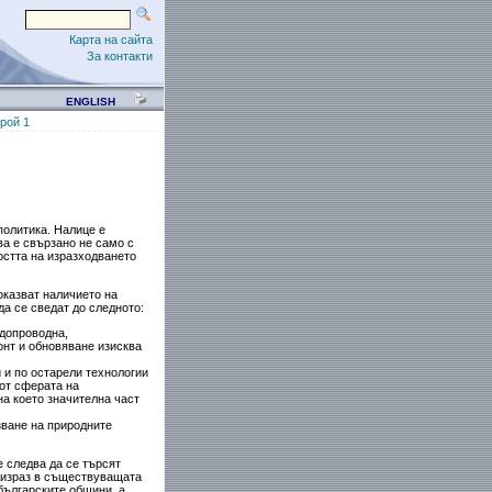
Карта на сайта
За контакти
ENGLISH
рой 1
политика. Налице е
ва е свързано не само с
стта на изразходването
оказват наличието на
а се сведат до следното:
допроводна,
нт и обновяване изисква
 и по остарели технологии
от сферата на
на което значителна част
зване на природните
 следва да се търсят
 израз в съществуващата
българските общини, а