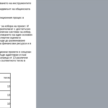
ването на инструментите
ниджмънт на общинската
тиционния процес в
за избора на проект. И
 разполагат с достатъчно
злични системи за избор,
олзването на един основен
спертни оценки в
 води до разминаване
на финансови ресурси и в
ционни проекти е свързан
бъде адаптиран и към
матрица от 13 различни
 съответното тегло в
тегло
13
13
10