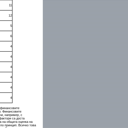
11
12
5
6
4
4
4
4
4
4
а финансовите
и. Финансовите
ни, например, с
фактори са доста
а на общата оценка на
по принцип. Всичко това