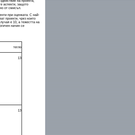
здействие на проекта,
те аспекти, защото
но от смисъл.
нти при оценката. С най-
ат проекти, чрез които
лучая е 10, а тежестта на
логичен начин се
тегло
13
13