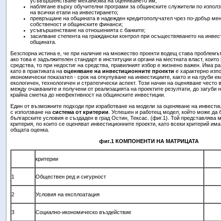
усъвършенстване механизма на оценяването им;
наблягане върху обучителни програми за общинските служители по използ
на всички етапи на инвестирането;
превръщане на общината в надежден кредитополучател чрез по-добър ме
собственост и общинските финанси;
усъвършенстване на отношенията с банките;
засилване степента на граждански контрол при осъществяването на инвес
общината.
Безспорна истина е, че при наличие на множество проекти водещ става проблемът 
ако това е задължителен стандарт в институции и органи на местната власт, които
средства, то при недостиг на средства, правилният избор е жизнено важен. Има ра
като в практиката на
оценяване на инвестиционните проекти
е характерно изп
икономически показател - срок на откупуване на инвестициите, както и на груби ек
екологичен, технологичен и стратегически аспект. Този начин на оценяване често
между очакваните и получени от реализацията на проектите резултати, до загуби 
крайна сметка до неефективност на общинските инвестиции.
Един от възможните подходи при изработване на модели за оценяване на инвести
с използване на
система от критерии
. Успешен и работещ модел, който може да 
българските условия е създаден в град Остин, Тексас. (фиг.1). Той представлява 
критерия, по които се оценяват инвестиционните проекти, като всеки критерий има
общата оценка.
фиг.1 КОМПОНЕНТИ НА МАТРИЦАТА
критерии
1
Обществен ред и сигурност
2
Условия на експлоатация
3
Социално-икономическо въздействие