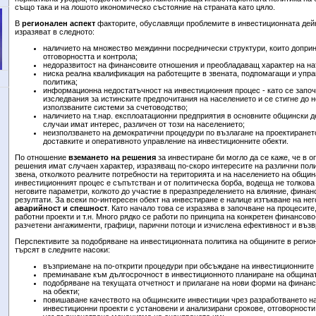
също така и на лошото икономическо състояние на страната като цяло.
В
регионален аспект
факторите, обуславящи проблемите в инвестиционната дейн
изразяват в следното:
наличието на множество междинни посреднически структури, които доприн
отговорността и контрола;
недоразвитост на финансовите отношения и преобладаващ характер на на
ниска реална квалификация на работещите в звената, подпомагащи и упр
политика;
информационна недостатъчност на инвестиционния процес - като се започ
изследвания за истинските предпочитания на населението и се стигне до н
използваните системи за счетоводство;
наличието на т.нар. експлоатационни предприятия в основните общински де
случаи имат интерес, различен от този на населението;
неизползването на демократични процедури по възлагане на проектирането
доставките и оперативното управление на инвестиционните обекти.
По отношение
вземането на решения
за инвестиране би могло да се каже, че в 
решения имат случаен характер, изразяващ по-скоро интересите на различни пол
звена, отколкото реалните потребности на територията и на населението на общин
инвестиционният процес е съпътстван и от политическа борба, водеща не толкова
неговите параметри, колкото до участие в преразпределението на влияние, финан
резултати. За всеки по-интересен обект на инвестиране е налице
изтъкване на нег
аварийност и спешност
. Като начало това се изразява в започване на процесите
работни проекти и т.н. Много рядко се работи по принципа на конкретен финансов
разчетени ангажименти, графици, парични потоци и изчислена ефективност и въз
Перспективите за подобряване на инвестиционната политика на общините в регион
търсят в следните насоки:
възприемане на по-открити процедури при обсъждане на инвестиционните
преминаване към дългосрочност в инвестиционното планиране на общинат
подобряване на текущата отчетност и прилагане на нови форми на финанси
на обекти;
повишаване качеството на общинските инвестиции чрез разработването на
инвестиционни проекти с установени и анализирани срокове, отговорности,