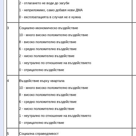
2 - отлагането не води до загуби
1 - неприложимо, само добавя нови ДМА
0 - експлоатацията в случая не е нужна
3
Социално-икономическо въздействие
10 - много високо положително въздействие
8 - високо положително въздействие
6 - средно положително въздействие
2
- ниско положително въздействие
1 - неутрално по отношение на въздействието
0 -
отрицателно въздействие
4
Въздействие върху квартала
10 - много високо положително въздействие
8 - високо положително въздействие
6 - средно положително въздействие
2 - ниско положително въздействие
1 - неутрално по отношение на въздействието
0 -
отрицателно въздействие
5
Социална справедливост