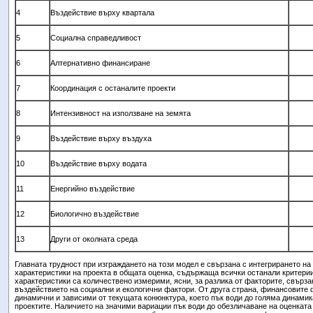
4
Въздействие върху квартала
5
Социална справедливост
6
Алтернативно финансиране
7
Координация с останалите проекти
8
Интензивност на използване на земята
9
Въздействие върху въздуха
10
Въздействие върху водата
11
Енергийно въздействие
12
Биологично въздействие
13
Други от околната среда
Главната трудност при изграждането на този модел е свързана с интегрирането н
характеристики на проекта в общата оценка, съдържаща всички останали критери
характеристики са количествено измерими, ясни, за разлика от факторите, свърза
въздействието на социални и екологични фактори. От друга страна, финансовите 
динамични и зависими от текущата конюнктура, което пък води до голяма динамик
проектите. Наличието на значими вариации пък води до обезличаване на оценката 