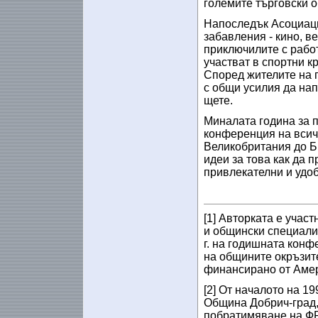
големите търговски о
Напоследък Асоциаци
забавления - кино, в
приключилите с рабо
участват в спортни к
Според жителите на 
с общи усилия да нап
щете.
Миналата година за 
конференция на всич
Великобритания до Б
идеи за това как да 
привлекателни и удоб
[1]
Авторката е участ
и общински специали
г. на годишната конф
на общините окръзит
финансирано от Амер
[2]
От началото на 19
Община Добрич-град,
побратимяване на Ф