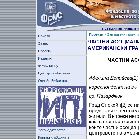
е-Седмичник
|
Финанси
Проекти
»
Завършени проекти
Начало
ЧАСТНИ АСОЦИАЦ
За нас
АМЕРИКАНСКИ ГР
Проекти
Издания
ЧАСТНИ АС
ФРМС Консулт
Център за обучение
Аделина Делийска[1],
Онлайн Библиотека
кореспондент на в-к
гр. Пазарджик
Град Спокейн[2] се н
представи е неголямо
жители. Въпреки него
който веднъж годишно
които частни асоциац
Законодателство
центровете на амери
Контакт с общините