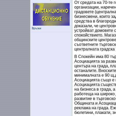
От средата на 70-те
организации, наречен
градовете (централна
бизнесмени, които за
средства в благородн
доказали, че центрове
Връзки
устройват домовете с
спокойствието. Магаз
общинските центров
съответните търговск
централната градска 
В Спокейн има 80 тър
Асоциацията за разви
центъра на града, пл
останалите. Вноските
минималната е 90 щ.д
Асоциацията също е 
Асоциацията съществ
на бизнеса в града, 
работеща на широко 
развитие в търговско
Общината и Асоциаци
реклама на града. Еж
бюлетини, плакати, з