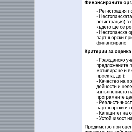
Финансираните орг
- Регистрация 
- Нестопанската
регистрация) в 
където ще се ре
- Нестопанска о
партньорски пр
финансиране.
Критерии за оценка
- Гражданско уч
предложените па
мотивиране и в
проекта, др.);
- Качество на 
дейности и целе
изпълнението на
програмните цел
- Реалистичнос
партньорски и с
- Капацитет на 
- Устойчивост н
Предимство при оценя