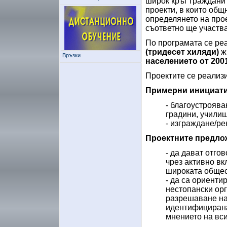
широк кръг граждани
проекти, в които общ
определянето на прое
съответно ще участва
По програмата се реа
(тридесет хиляди)
ж
Връзки
населението от 2001
Проектите се реализ
Примерни инициати
- благоустроява
градини, училищ
- изграждане/ре
Проектните предло
- да дават отго
чрез активно вк
широката общес
- да са ориент
нестопански орг
разрешаване на
идентифицирана
мнението на вси