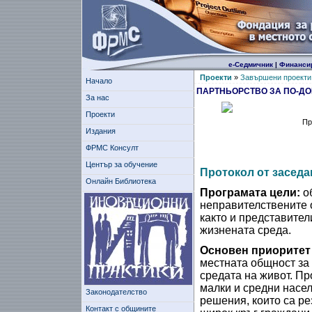
е-Седмичник
|
Финанси
Проекти
»
Завършени проекти
Начало
ПАРТНЬОРСТВО ЗА ПО-Д
За нас
Проекти
Пр
Издания
ФРМС Консулт
Център за обучение
Протокол от заседа
Онлайн Библиотека
Програмата цели:
об
неправителствените о
както и представител
жизнената среда.
Основен приоритет
местната общност за
средата на живот. Пр
малки и средни насел
Законодателство
решения, които са ре
Контакт с общините