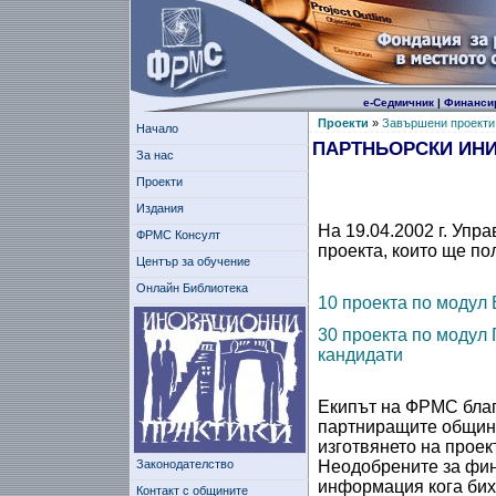
е-Седмичник
|
Финанси
Проекти
»
Завършени проекти
Начало
ПАРТНЬОРСКИ ИН
За нас
Проекти
Издания
На 19.04.2002 г. Упр
ФРМС Консулт
проекта, които ще по
Център за обучение
Онлайн Библиотека
10 проекта по модул
30 проекта по модул
кандидати
Екипът на ФРМС благо
партниращите общини
изготвянето на проек
Законодателство
Неодобрените за фин
информация кога бих
Контакт с общините