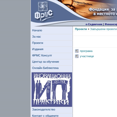
е-Седмичник
|
Финанси
Проекти
»
Завършени проекти
Начало
За нас
Проекти
Издания
програма
ФРМС Консулт
участници
Център за обучение
Онлайн Библиотека
Законодателство
Контакт с общините