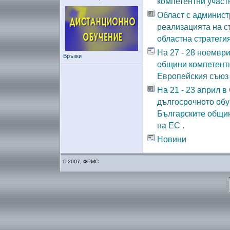
компетентни участ
Област с админис
реализацията на с
областна стратегия
На 27 - 28 ноемв
Връзки
общини компетентн
Европейския съюз
На 21 - 23 април 
дългосрочното обу
Българските общин
на ЕС .
Новини
© 2007, ФРМС