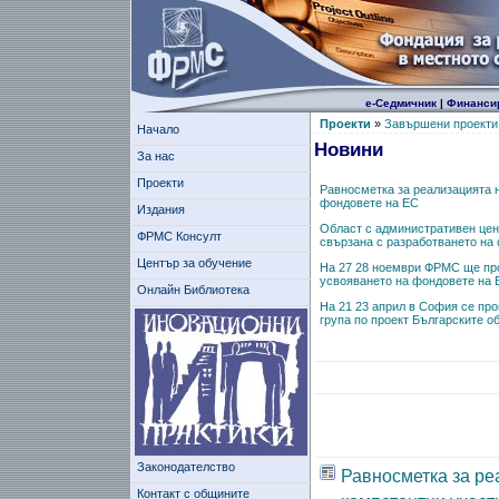
е-Седмичник
|
Финанси
Проекти
»
Завършени проекти
Начало
Новини
За нас
Проекти
Равносметка за реализацията 
фондовете на ЕС
Издания
Област с административен цен
ФРМС Консулт
свързана с разработването на 
Център за обучение
На 27 28 ноември ФРМС ще пр
усвояването на фондовете на 
Онлайн Библиотека
На 21 23 април в София се пр
група по проект Българските о
Законодателство
Равносметка за ре
Контакт с общините