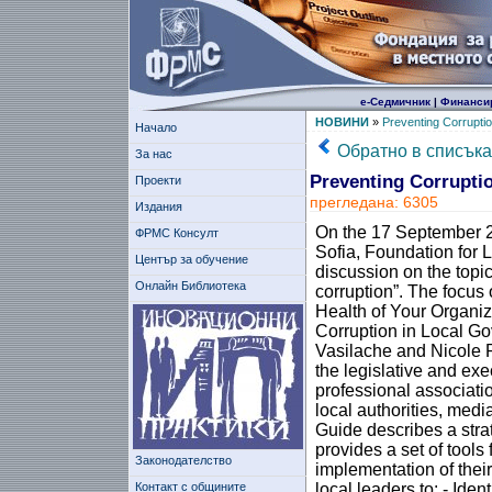
е-Седмичник
|
Финанси
НОВИНИ
»
Preventing Corrupti
Начало
Обратно в списъка
За нас
Preventing Corrupti
Проекти
прегледана: 6305
Издания
On the 17 September 2
ФРМС Консулт
Sofia, Foundation for 
Център за обучение
discussion on the topic
Онлайн Библиотека
corruption”. The focus 
Health of Your Organiz
Corruption in Local G
Vasilache and Nicole R
the legislative and exe
professional associatio
local authorities, media
Guide describes a stra
provides a set of tools
Законодателство
implementation of their 
Контакт с общините
local leaders to: - Iden