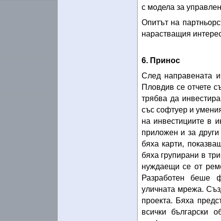
с модела за управле
Опитът на партньорс
нарастващия интерес
6. Принос
След направената и
Пловдив се отчете с
трябва да инвестир
със софтуер и умения
на инвестициите в и
приложен и за други
бяха карти, показва
бяха групирани в три
нуждаещи се от ремо
Разработен беше 
уличната мрежа. Съз
проекта. Бяха предс
всички български о