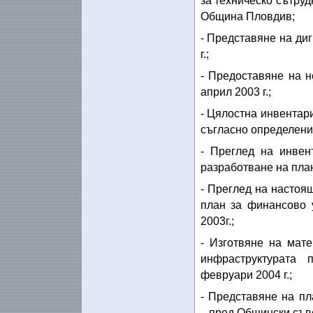
за техническо сътру
Община Пловдив;
- Представяне на диг
г.;
- Предоставяне на 
април 2003 г.;
- Цялостна инвентар
съгласно определените
- Преглед на инвен
разработване на план 
- Преглед на настоя
план за финансово 
2003г.;
- Изготвяне на мат
инфраструктурата
февруари 2004 г.;
- Представяне на п
пред Общински съве