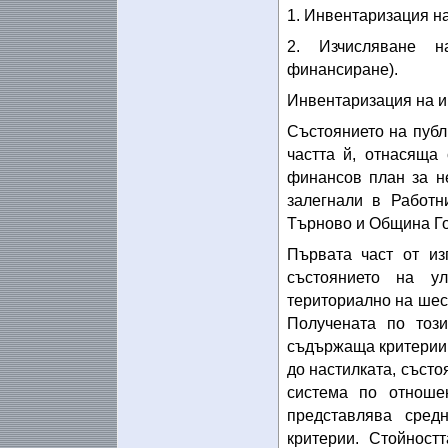
1. Инвентаризация н
2. Изчисляване н
финансиране).
Инвентаризация на и
Състоянието на публ
частта й, отнасяща
финансов план за н
залегнали в Работ
Търново и Община Г
Първата част от из
състоянието на у
териториално на шес
Получената по тоз
съдържаща критерии 
до настилката, състо
система по отноше
представлява сред
критерии. Стойност