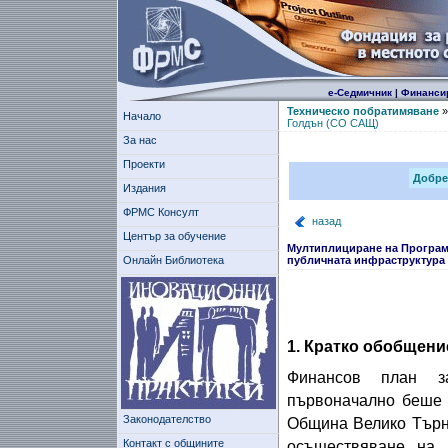
е-Седмичник
|
Финанси
Техническо побратимяване
Начало
Голдън (CO САЩ)
За нас
Проекти
Добре
Издания
ФРМС Консулт
назад
Център за обучение
Мултиплициране на Програма
Онлайн Библиотека
публичната инфраструктура 
1. Кратко обобщени
Финансов план за
първоначално беше 
Законодателство
Община Велико Търно
Контакт с общините
осъществяване на 