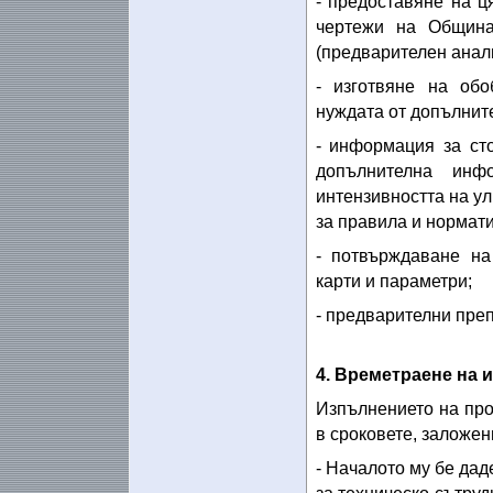
- предоставяне на 
чертежи на Общин
(предварителен анал
- изготвяне на об
нуждата от допълнит
- информация за ст
допълнителна инф
интензивността на у
за правила и нормати
- потвърждаване на
карти и параметри;
- предварителни преп
4. Времетраене на 
Изпълнението на про
в сроковете, заложен
- Началото му бе дад