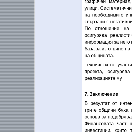
графичен материал
улици. Систематичн
на необходимите ин
свързани с негативн
По отношение на 
осигурява реалисти
информация за него 
база за изготвяне на
на общината.
Техническото участ
проекта, осигуря
реализацията му.
7. Заключение
В резултат от инте
трите общини бяха 
основа за подобрява
Финансовата част н
инвестиции, които