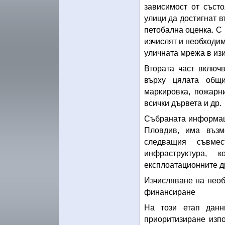
зависимост от състо
улици да достигнат 
петобална оценка. С 
изчислят и необходи
уличната мрежа в из
Втората част включ
върху цялата общин
маркировка, пожарни
всички дървета и др.
Събраната информаци
Пловдив, има въз
следващия съвмес
инфраструктура,
експлоатационните д
Изчисляване на необ
финансиране
На този етап данн
приоритизиране изпо