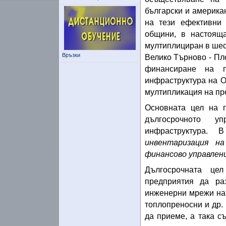
български и америка
на тези ефективни 
общини, в настоящ
мултиплициран в шес
Връзки
Велико Търново - Пл
финансиране на п
инфраструктура на О
мултипликация на пр
Основната цел на п
дългосрочното 
инфраструктура. 
инвентаризация н
финансово управлен
Дългосрочната це
предприятия да р
инженерни мрежи на 
топлопреносни и др.
да приеме, а така с