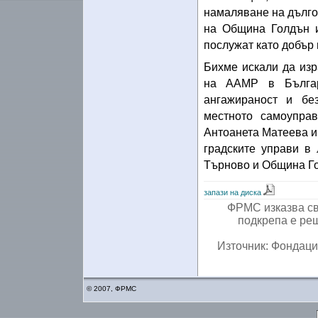
намаляване на дългос
на Община Голдън и
послужат като добър 
Бихме искали да изр
на ААМР в Българ
ангажираност и бе
местното самоуправ
Антоанета Матеева и
градските управи в
Търново и Община Гол
запази на диска
ФРМС изказва св
подкрепа е ре
Източник: Фондаци
© 2007, ФРМС