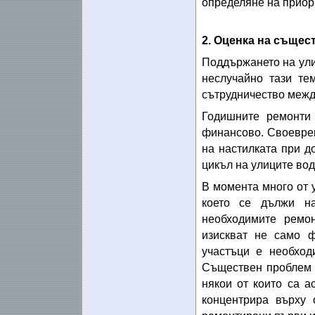
определяне на приор
2. Оценка на съще
Поддържането на ули
неслучайно тази те
сътрудничество межд
Годишните ремонти
финансово. Своевре
на настилката при д
цикъл на улиците вод
В момента много от 
което се дължи н
необходимите ремо
изискват не само ф
участъци е необход
Съществен проблем 
някои от които са 
концентрира върху 