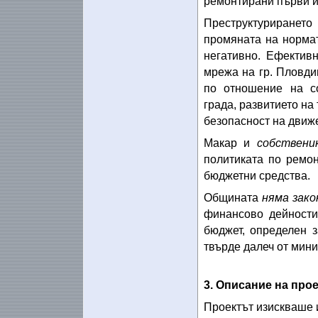
ремонтирани първи и
Преструктуриранет
промяната на нормат
негативно. Ефектив
мрежа на гр. Пловди
по отношение на со
града, развитието на
безопасност на движ
Макар и
собственик
политиката по ремо
бюджетни средства.
Общината
няма зако
финансово дейности
бюджет, определен 
твърде далеч от мин
3. Описание на прое
Проектът изискваше 