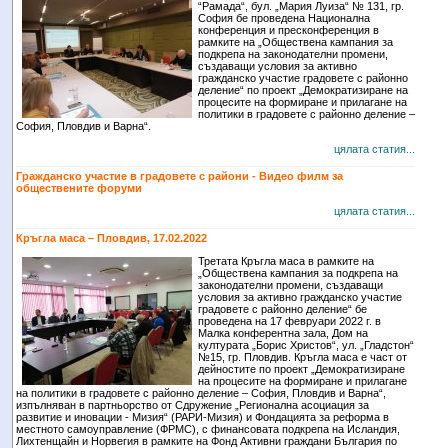
“Рамада“, бул. „Мария Луиза“ № 131, гр.
София бе проведена Национална
конференция и пресконференция в
рамките на „Обществена кампания за
подкрепа на законодателни промени,
създаващи условия за активно
гражданско участие градовете с районно
деление“ по проект „Демократизиране на
процесите на формиране и прилагане на
политики в градовете с районно деление –
София, Пловдив и Варна“.
цялата статия...
Гражданско участие в градовете с райони - Видео филм за
обществените форуми
цялата статия...
Кръгла маса – Пловдив, 17.02.2022
Третата Кръгла маса в рамките на
„Обществена кампания за подкрепа на
законодателни промени, създаващи
условия за активно гражданско участие
градовете с районно деление“ бе
проведена на 17 февруари 2022 г. в
Малка конферентна зала, Дом на
културата „Борис Христов“, ул. „Гладстон“
№15, гр. Пловдив. Кръгла маса е част от
дейностите по проект „Демократизиране
на процесите на формиране и прилагане
на политики в градовете с районно деление – София, Пловдив и Варна“,
изпълняван в партньорство от Сдружение „Регионална асоциация за
развитие и иновации - Мизия“ (РАРИ-Мизия) и Фондацията за реформа в
местното самоуправление (ФРМС), с финансовата подкрепа на Исландия,
Лихтенщайн и Норвегия в рамките на Фонд Активни граждани България по