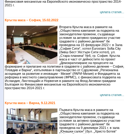
Финансовия механизъм на Европейското икономическо пространство 2014-
2021 г.
цялата статия...
Кръгла маса – София, 15.02.2022
Втората Кръгла маса в рамките на
„Обществена кампания за подкрепа на
законодателни промени, създаващи
условия за активно гражданско участие
градовете с районно деление“ бе
проведена на 15 февруари 2022 г. в Зала
„София Сити“, хотел Eurostars Sofia City
(бивш Бест Уестърн Сити хотел), ул.
„Стара планина“ №6, гр. София. Кръгла
маса е част от дейностите по проект
„Демократизиране на процесите на
формиране и прилагане на политики в градовете с районно деление – София,
Пловдив и Варна“, изпълняван в партньорство от Сдружение „Регионална
асоциация за развитие и иновации - Мизия“ (РАРИ-Мизия) и Фондацията за
реформа в местното самоуправление (ФРМС), с финансовата подкрепа на
Исландия, Лихтенщайн и Норвегия в рамките на Фонд Активни граждани
България по Финансовия механизъм на Европейското икономическо
пространство 2014-2021 г.
цялата статия...
Кръгла маса – Варна, 9.12.2021
Първата Кръгла маса в рамките на
„Обществена кампания за подкрепа на
законодателни промени, създаващи
условия за активно гражданско участие
градовете с районно деление“ бе
проведена на 9 декември 2021 г. в зала
„Юнашки салон“ (бул. „Христо Ботев“