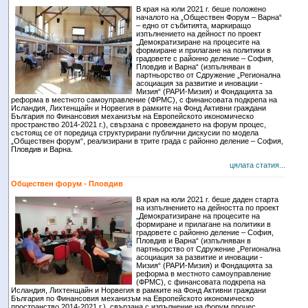
В края на юли 2021 г. беше положено
началото на „Обществен Форум – Варна“
– едно от събитията, маркиращо
изпълнението на дейност по проект
„Демократизиране на процесите на
формиране и прилагане на политики в
градовете с районно деление – София,
Пловдив и Варна“ (изпълняван в
партньорство от Сдружение „Регионална
асоциация за развитие и иновации -
Мизия“ (РАРИ-Мизия) и Фондацията за
реформа в местното самоуправление (ФРМС), с финансовата подкрепа на
Исландия, Лихтенщайн и Норвегия в рамките на Фонд Активни граждани
България по Финансовия механизъм на Европейското икономическо
пространство 2014-2021 г.), свързана с провеждането на форум процес,
състоящ се от поредица структурирани публични дискусии по модела
„Обществен форум“, реализирани в трите града с районно деление – София,
Пловдив и Варна.
цялата статия...
Обществен форум - Пловдив
В края на юли 2021 г. беше даден старта
на изпълнението на дейността по проект
„Демократизиране на процесите на
формиране и прилагане на политики в
градовете с районно деление – София,
Пловдив и Варна“ (изпълняван в
партньорство от Сдружение „Регионална
асоциация за развитие и иновации -
Мизия“ (РАРИ-Мизия) и Фондацията за
реформа в местното самоуправление
(ФРМС), с финансовата подкрепа на
Исландия, Лихтенщайн и Норвегия в рамките на Фонд Активни граждани
България по Финансовия механизъм на Европейското икономическо
пространство 2014-2021 г.), свързана с изпълнение на форум процес,