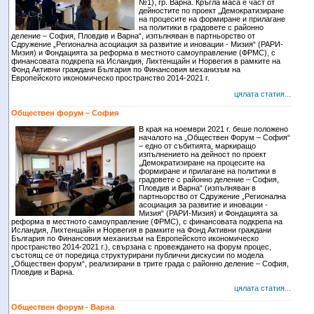
№1), гр. Варна. Кръгла маса е част от
дейностите по проект „Демократизиране
на процесите на формиране и прилагане
на политики в градовете с районно
деление – София, Пловдив и Варна“, изпълняван в партньорство от
Сдружение „Регионална асоциация за развитие и иновации - Мизия“ (РАРИ-
Мизия) и Фондацията за реформа в местното самоуправление (ФРМС), с
финансовата подкрепа на Исландия, Лихтенщайн и Норвегия в рамките на
Фонд Активни граждани България по Финансовия механизъм на
Европейското икономическо пространство 2014-2021 г.
цялата статия...
Обществен форум – София
В края на ноември 2021 г. беше положено
началото на „Обществен Форум – София“
– едно от събитията, маркиращо
изпълнението на дейност по проект
„Демократизиране на процесите на
формиране и прилагане на политики в
градовете с районно деление – София,
Пловдив и Варна“ (изпълняван в
партньорство от Сдружение „Регионална
асоциация за развитие и иновации -
Мизия“ (РАРИ-Мизия) и Фондацията за
реформа в местното самоуправление (ФРМС), с финансовата подкрепа на
Исландия, Лихтенщайн и Норвегия в рамките на Фонд Активни граждани
България по Финансовия механизъм на Европейското икономическо
пространство 2014-2021 г.), свързана с провеждането на форум процес,
състоящ се от поредица структурирани публични дискусии по модела
„Обществен форум“, реализирани в трите града с районно деление – София,
Пловдив и Варна.
цялата статия...
Обществен форум - Варна