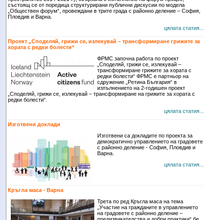
състоящ се от поредица структурирани публични дискусии по модела
„Обществен форум“, провеждани в трите града с районно деление – София,
Пловдив и Варна.
цялата статия...
Проект „Споделяй, грижи се, излекувай – трансформиране грижите за
хората с редки болести“
ФРМС започна работа по проект
„Споделяй, грижи се, излекувай –
трансформиране грижите за хората с
редки болести“ ФРМС е партньор на
сдружение „Ретина България“ в
изпълнението на 2-годишен проект
„Споделяй, грижи се, излекувай – трансформиране на грижите за хората с
редки болести“.
цялата статия...
Изготвени доклади
Изготвени са докладите по проекта за
демократично управлението на градовете
с районно деление - София, Пловдив и
Варна.
цялата статия...
Кръгла маса - Варна
Трета по ред Кръгла маса на тема
„Участие на гражданите в управлението
на градовете с районно деление –
предизвикателства и добри практики“ бе