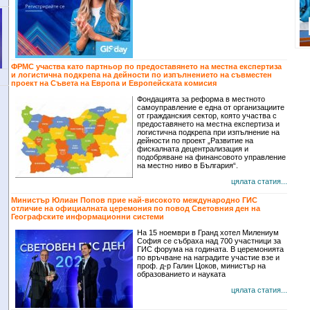
ФРМС участва като партньор по предоставянето на местна експертиза
и логистична подкрепа на дейности по изпълнението на съвместен
проект на Съвета на Европа и Европейската комисия
Фондацията за реформа в местното
самоуправление е една от организациите
от гражданския сектор, която участва с
предоставянето на местна експертиза и
логистична подкрепа при изпълнение на
дейности по проект „Развитие на
фискалната децентрализация и
подобряване на финансовото управление
на местно ниво в България“.
цялата статия...
Министър Юлиан Попов прие най-високото международно ГИС
отличие на официалната церемония по повод Световния ден на
Географските информационни системи
На 15 ноември в Гранд хотел Милениум
София се събраха над 700 участници за
ГИС форума на годината. В церемонията
по връчване на наградите участие взе и
проф. д-р Галин Цоков, министър на
образованието и науката
цялата статия...