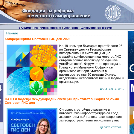
е-Седмичник
|
Финансиране
|
Обучение
|
Дискусионен форум
Начало
Конференцията Световен ГИС ден 2025
На 19 ноември България ще отбележи 26-
ия Световен ден на Географските
информационни системи (ГИС) с
мащабна конференция под мотото „ГИС
свързва всичко навсякъде за един по-
устойчив свят“. Форумът се провежда в
Гранд хотел Милениум София и се
организира от Есри България в
партньорство със 70 водещи бизнес,
академични, неправителствени и медийни
организации.
цялата статия...
НАТО и водещи международни експерти пристигат в София за 25-ия
Световен ГИС ден
Сигурност, устойчиво развитие и
интелигентна инфраструктура са сред
акцентите на най-голямата конференция
за геопространствени технологии у нас
цялата статия...