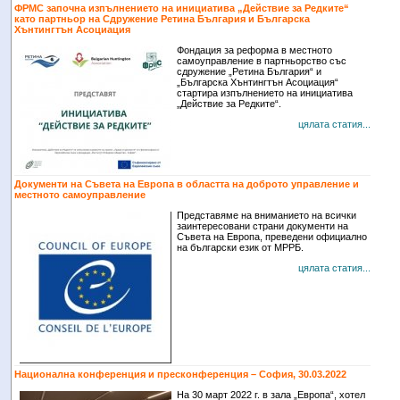
ФРМС започна изпълнението на инициатива „Действие за Редките“
като партньор на Сдружение Ретина България и Българска
Хънтингтън Асоциация
Фондация за реформа в местното
самоуправление в партньорство със
сдружение „Ретина България“ и
„Българска Хънтингтън Асоциация“
стартира изпълнението на инициатива
„Действие за Редките“.
цялата статия...
Документи на Съвета на Европа в областта на доброто управление и
местното самоуправление
Представяме на вниманието на всички
заинтересовани страни документи на
Съвета на Европа, преведени официално
на български език от МРРБ.
цялата статия...
Национална конференция и пресконференция – София, 30.03.2022
На 30 март 2022 г. в зала „Европа“, хотел