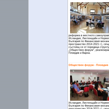
реформа в местното самоуправ
Исландия, Лихтенщайн и Норвег
България по Финансовия механ
пространство 2014-2021 г.), св
състоящ се от поредица структ
„Обществен форум“, реализиран
Пловдив и Варна.
Обществен форум - Пловдив
Исландия, Лихтенщайн и Норвег
България по Финансовия механ
пространство 2014-2021 г.), св