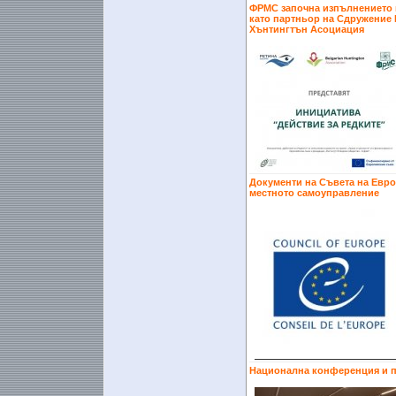
ФРМС започна изпълнението н
като партньор на Сдружение 
Хънтингтън Асоциация
Документи на Съвета на Евро
местното самоуправление
Национална конференция и п