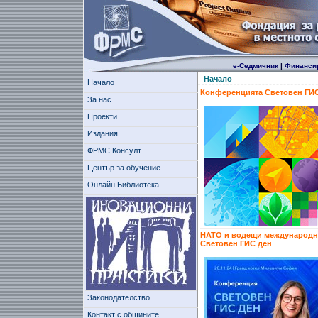
е-Седмичник
|
Финанси
Начало
Начало
Конференцията Световен ГИС
За нас
Проекти
Издания
ФРМС Консулт
Център за обучение
Онлайн Библиотека
НАТО и водещи международни 
Световен ГИС ден
Законодателство
Контакт с общините