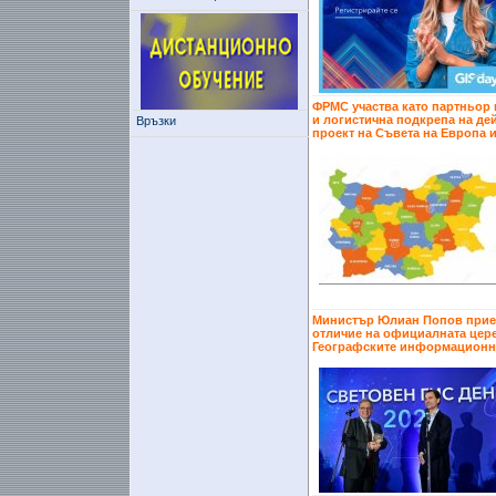
ФРМС участва като партньор 
и логистична подкрепа на де
Връзки
проект на Съвета на Европа 
Министър Юлиан Попов прие
отличие на официалната цер
Географските информационн