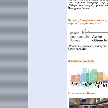
състоящ се от поредица структ
„Обществен форум“, провеждани
Пловдив и Варна.
Проект „Споделяй, грижи се,
хората с редки болести“
„Споделяй, грижи се, излекувай
редки болести“.
Изготвени доклади
Кръгла маса - Варна