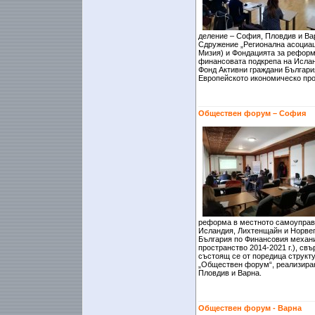
деление – София, Пловдив и Вар
Сдружение „Регионална асоциаци
Мизия) и Фондацията за реформ
финансовата подкрепа на Ислан
Фонд Активни граждани Българи
Европейското икономическо прос
Обществен форум – София
реформа в местното самоуправ
Исландия, Лихтенщайн и Норвег
България по Финансовия механ
пространство 2014-2021 г.), св
състоящ се от поредица структ
„Обществен форум“, реализиран
Пловдив и Варна.
Обществен форум - Варна