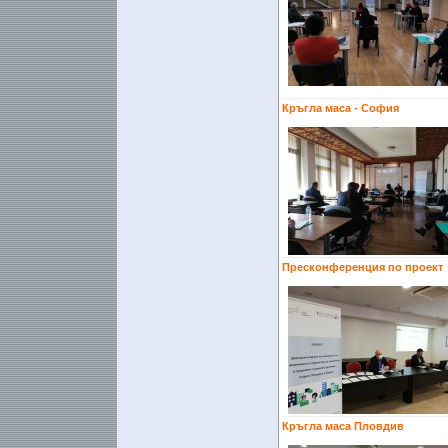
Кръгла маса - София
Пресконференция по проект
Кръгла маса Пловдив