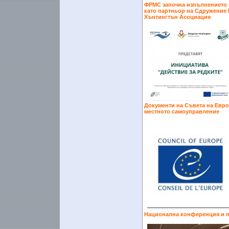
ФРМС започна изпълнението н
като партньор на Сдружение 
Хънтингтън Асоциация
Документи на Съвета на Евро
местното самоуправление
Национална конференция и п