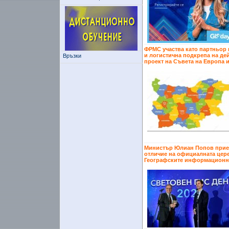
ФРМС участва като партньор 
и логистична подкрепа на де
Връзки
проект на Съвета на Европа 
Министър Юлиан Попов прие
отличие на официалната цер
Географските информационн