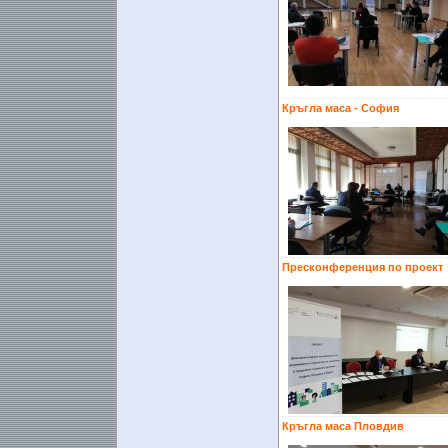
Кръгла маса - София
Пресконференция по проект
Кръгла маса Пловдив