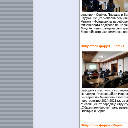
деление – София, Пловдив и Вар
Сдружение „Регионална асоциаци
Мизия) и Фондацията за реформ
финансовата подкрепа на Ислан
Фонд Активни граждани Българи
Европейското икономическо прос
Обществен форум – София
реформа в местното самоуправ
Исландия, Лихтенщайн и Норвег
България по Финансовия механ
пространство 2014-2021 г.), св
състоящ се от поредица структ
„Обществен форум“, реализиран
Пловдив и Варна.
Обществен форум - Варна