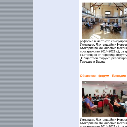
реформа в местното самоуправ
Исландия, Лихтенщайн и Норвег
България по Финансовия механ
пространство 2014-2021 г.), св
състоящ се от поредица структ
„Обществен форум“, реализиран
Пловдив и Варна.
Обществен форум - Пловдив
Исландия, Лихтенщайн и Норвег
България по Финансовия механ
пространство 2014-2021 г.), св