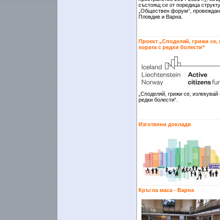
състоящ се от поредица структ
„Обществен форум“, провеждани
Пловдив и Варна.
Проект „Споделяй, грижи се,
хората с редки болести“
„Споделяй, грижи се, излекувай
редки болести“.
Изготвени доклади
Кръгла маса - Варна