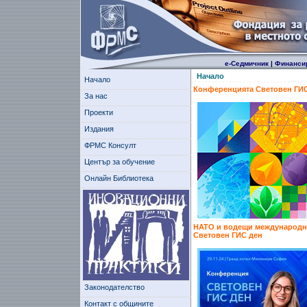
е-Седмичник
|
Финанси
Начало
Начало
Конференцията Световен ГИС
За нас
Проекти
Издания
ФРМС Консулт
Център за обучение
Онлайн Библиотека
НАТО и водещи международни 
Световен ГИС ден
Законодателство
Контакт с общините