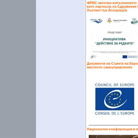
ФРМС започна изпълнението н
като партньор на Сдружение 
Хънтингтън Асоциация
Документи на Съвета на Евро
местното самоуправление
Национална конференция и п