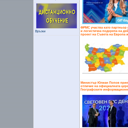
ФРМС участва като партньор 
и логистична подкрепа на де
Връзки
проект на Съвета на Европа 
Министър Юлиан Попов прие
отличие на официалната цер
Географските информационн