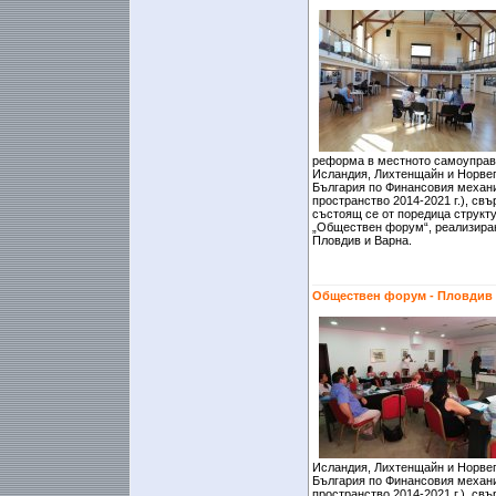
реформа в местното самоуправ
Исландия, Лихтенщайн и Норвег
България по Финансовия механ
пространство 2014-2021 г.), св
състоящ се от поредица структ
„Обществен форум“, реализиран
Пловдив и Варна.
Обществен форум - Пловдив
Исландия, Лихтенщайн и Норвег
България по Финансовия механ
пространство 2014-2021 г.), св