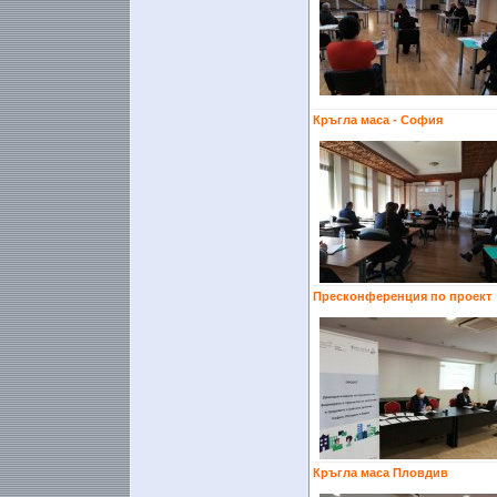
Кръгла маса - София
Пресконференция по проект
Кръгла маса Пловдив