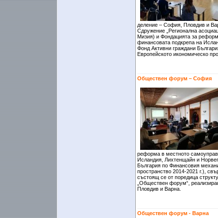
деление – София, Пловдив и Вар
Сдружение „Регионална асоциаци
Мизия) и Фондацията за реформ
финансовата подкрепа на Ислан
Фонд Активни граждани Българи
Европейското икономическо прос
Обществен форум – София
реформа в местното самоуправ
Исландия, Лихтенщайн и Норвег
България по Финансовия механ
пространство 2014-2021 г.), св
състоящ се от поредица структ
„Обществен форум“, реализиран
Пловдив и Варна.
Обществен форум - Варна