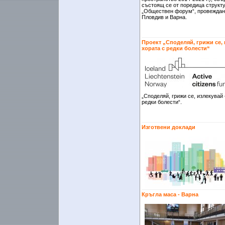
състоящ се от поредица структ
„Обществен форум“, провеждани
Пловдив и Варна.
Проект „Споделяй, грижи се,
хората с редки болести“
„Споделяй, грижи се, излекувай
редки болести“.
Изготвени доклади
Кръгла маса - Варна