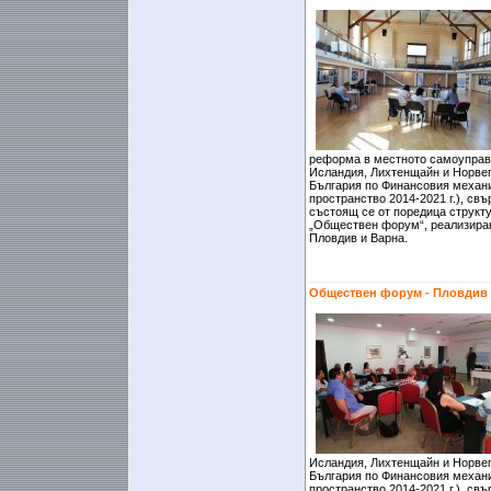
реформа в местното самоуправ
Исландия, Лихтенщайн и Норвег
България по Финансовия механ
пространство 2014-2021 г.), св
състоящ се от поредица структ
„Обществен форум“, реализиран
Пловдив и Варна.
Обществен форум - Пловдив
Исландия, Лихтенщайн и Норвег
България по Финансовия механ
пространство 2014-2021 г.), св