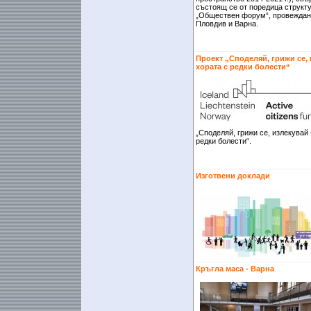
състоящ се от поредица структ
„Обществен форум“, провеждани
Пловдив и Варна.
Проект „Споделяй, грижи се,
хората с редки болести“
„Споделяй, грижи се, излекувай
редки болести“.
Изготвени доклади
Кръгла маса - Варна