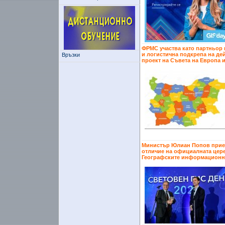
ФРМС участва като партньор 
и логистична подкрепа на де
Връзки
проект на Съвета на Европа 
Министър Юлиан Попов прие
отличие на официалната цер
Географските информационн