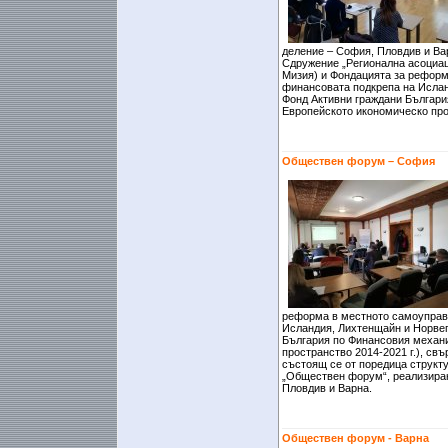
деление – София, Пловдив и Вар
Сдружение „Регионална асоциаци
Мизия) и Фондацията за реформ
финансовата подкрепа на Ислан
Фонд Активни граждани Българи
Европейското икономическо прос
Обществен форум – София
реформа в местното самоуправ
Исландия, Лихтенщайн и Норвег
България по Финансовия механ
пространство 2014-2021 г.), св
състоящ се от поредица структ
„Обществен форум“, реализиран
Пловдив и Варна.
Обществен форум - Варна