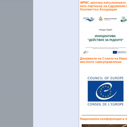
ФРМС започна изпълнението н
като партньор на Сдружение 
Хънтингтън Асоциация
Документи на Съвета на Евро
местното самоуправление
Национална конференция и п