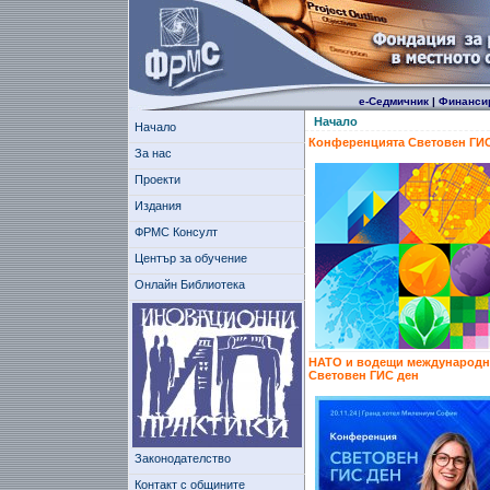
е-Седмичник
|
Финанси
Начало
Начало
Конференцията Световен ГИС
За нас
Проекти
Издания
ФРМС Консулт
Център за обучение
Онлайн Библиотека
НАТО и водещи международни 
Световен ГИС ден
Законодателство
Контакт с общините