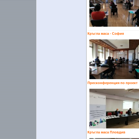
Кръгла маса - София
Пресконференция по проект
Кръгла маса Пловдив