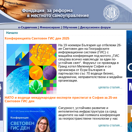
е-Седмичник
|
Финансиране
|
Обучение
|
Дискусионен форум
Начало
Конференцията Световен ГИС ден 2025
На 19 ноември България ще отбележи 26-
ия Световен ден на Географските
информационни системи (ГИС) с
мащабна конференция под мотото „ГИС
свързва всичко навсякъде за един по-
устойчив свят“. Форумът се провежда в
Гранд хотел Милениум София и се
организира от Есри България в
партньорство със 70 водещи бизнес,
академични, неправителствени и медийни
организации.
цялата статия...
НАТО и водещи международни експерти пристигат в София за 25-ия
Световен ГИС ден
Сигурност, устойчиво развитие и
интелигентна инфраструктура са сред
акцентите на най-голямата конференция
за геопространствени технологии у нас
цялата статия...