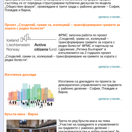
състоящ се от поредица структурирани публични дискусии по модела
„Обществен форум“, провеждани в трите града с районно деление – София,
Пловдив и Варна.
цялата статия...
Проект „Споделяй, грижи се, излекувай – трансформиране грижите за
хората с редки болести“
ФРМС започна работа по проект
„Споделяй, грижи се, излекувай –
трансформиране грижите за хората с
редки болести“ ФРМС е партньор на
сдружение „Ретина България“ в
изпълнението на 2-годишен проект
„Споделяй, грижи се, излекувай – трансформиране на грижите за хората с
редки болести“.
цялата статия...
Изготвени доклади
Изготвени са докладите по проекта за
демократично управлението на градовете
с районно деление - София, Пловдив и
Варна.
цялата статия...
Кръгла маса - Варна
Трета по ред Кръгла маса на тема
„Участие на гражданите в управлението
на градовете с районно деление –
предизвикателства и добри практики“ бе