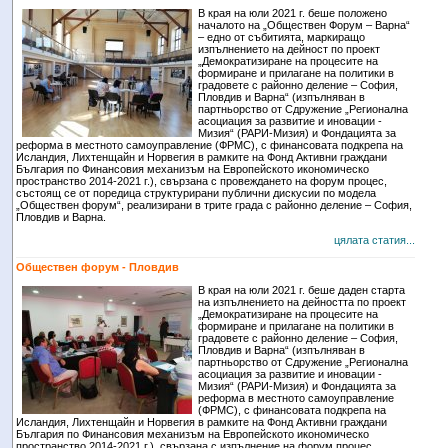
В края на юли 2021 г. беше положено
началото на „Обществен Форум – Варна“
– едно от събитията, маркиращо
изпълнението на дейност по проект
„Демократизиране на процесите на
формиране и прилагане на политики в
градовете с районно деление – София,
Пловдив и Варна“ (изпълняван в
партньорство от Сдружение „Регионална
асоциация за развитие и иновации -
Мизия“ (РАРИ-Мизия) и Фондацията за
реформа в местното самоуправление (ФРМС), с финансовата подкрепа на
Исландия, Лихтенщайн и Норвегия в рамките на Фонд Активни граждани
България по Финансовия механизъм на Европейското икономическо
пространство 2014-2021 г.), свързана с провеждането на форум процес,
състоящ се от поредица структурирани публични дискусии по модела
„Обществен форум“, реализирани в трите града с районно деление – София,
Пловдив и Варна.
цялата статия...
Обществен форум - Пловдив
В края на юли 2021 г. беше даден старта
на изпълнението на дейността по проект
„Демократизиране на процесите на
формиране и прилагане на политики в
градовете с районно деление – София,
Пловдив и Варна“ (изпълняван в
партньорство от Сдружение „Регионална
асоциация за развитие и иновации -
Мизия“ (РАРИ-Мизия) и Фондацията за
реформа в местното самоуправление
(ФРМС), с финансовата подкрепа на
Исландия, Лихтенщайн и Норвегия в рамките на Фонд Активни граждани
България по Финансовия механизъм на Европейското икономическо
пространство 2014-2021 г.), свързана с изпълнение на форум процес,