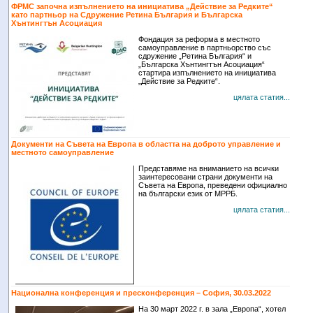
ФРМС започна изпълнението на инициатива „Действие за Редките“
като партньор на Сдружение Ретина България и Българска
Хънтингтън Асоциация
Фондация за реформа в местното
самоуправление в партньорство със
сдружение „Ретина България“ и
„Българска Хънтингтън Асоциация“
стартира изпълнението на инициатива
„Действие за Редките“.
цялата статия...
Документи на Съвета на Европа в областта на доброто управление и
местното самоуправление
Представяме на вниманието на всички
заинтересовани страни документи на
Съвета на Европа, преведени официално
на български език от МРРБ.
цялата статия...
Национална конференция и пресконференция – София, 30.03.2022
На 30 март 2022 г. в зала „Европа“, хотел