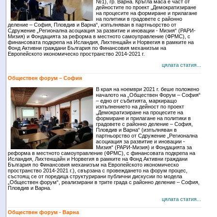
№1), гр. Варна. Кръгла маса е част от
дейностите по проект „Демократизиране
на процесите на формиране и прилагане
на политики в градовете с районно
деление – София, Пловдив и Варна“, изпълняван в партньорство от
Сдружение „Регионална асоциация за развитие и иновации - Мизия“ (РАРИ-
Мизия) и Фондацията за реформа в местното самоуправление (ФРМС), с
финансовата подкрепа на Исландия, Лихтенщайн и Норвегия в рамките на
Фонд Активни граждани България по Финансовия механизъм на
Европейското икономическо пространство 2014-2021 г.
цялата статия...
Обществен форум – София
В края на ноември 2021 г. беше положено
началото на „Обществен Форум – София“
– едно от събитията, маркиращо
изпълнението на дейност по проект
„Демократизиране на процесите на
формиране и прилагане на политики в
градовете с районно деление – София,
Пловдив и Варна“ (изпълняван в
партньорство от Сдружение „Регионална
асоциация за развитие и иновации -
Мизия“ (РАРИ-Мизия) и Фондацията за
реформа в местното самоуправление (ФРМС), с финансовата подкрепа на
Исландия, Лихтенщайн и Норвегия в рамките на Фонд Активни граждани
България по Финансовия механизъм на Европейското икономическо
пространство 2014-2021 г.), свързана с провеждането на форум процес,
състоящ се от поредица структурирани публични дискусии по модела
„Обществен форум“, реализирани в трите града с районно деление – София,
Пловдив и Варна.
цялата статия...
Обществен форум - Варна