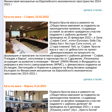
Финансовия механизъм на Европейското икономическо пространство 2014-
2021 г.
цялата статия...
Кръгла маса – София, 15.02.2022
Втората Кръгла маса в рамките на
„Обществена кампания за подкрепа на
законодателни промени, създаващи
условия за активно гражданско участие
градовете с районно деление“ бе
проведена на 15 февруари 2022 г. в Зала
„София Сити“, хотел Eurostars Sofia City
(бивш Бест Уестърн Сити хотел), ул.
„Стара планина“ №6, гр. София. Кръгла
маса е част от дейностите по проект
„Демократизиране на процесите на
формиране и прилагане на политики в градовете с районно деление – София,
Пловдив и Варна“, изпълняван в партньорство от Сдружение „Регионална
асоциация за развитие и иновации - Мизия“ (РАРИ-Мизия) и Фондацията за
реформа в местното самоуправление (ФРМС), с финансовата подкрепа на
Исландия, Лихтенщайн и Норвегия в рамките на Фонд Активни граждани
България по Финансовия механизъм на Европейското икономическо
пространство 2014-2021 г.
цялата статия...
Кръгла маса – Варна, 9.12.2021
Първата Кръгла маса в рамките на
„Обществена кампания за подкрепа на
законодателни промени, създаващи
условия за активно гражданско участие
градовете с районно деление“ бе
проведена на 9 декември 2021 г. в зала
„Юнашки салон“ (бул. „Христо Ботев“