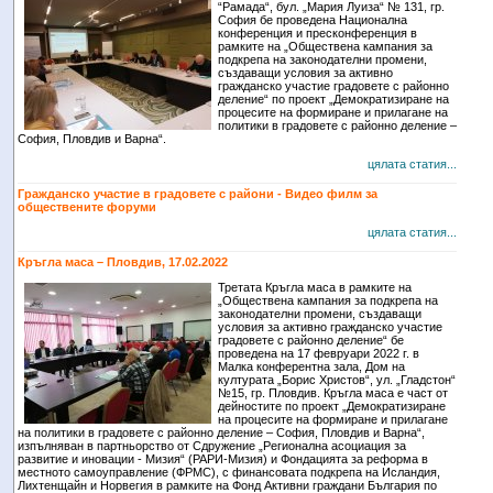
“Рамада“, бул. „Мария Луиза“ № 131, гр.
София бе проведена Национална
конференция и пресконференция в
рамките на „Обществена кампания за
подкрепа на законодателни промени,
създаващи условия за активно
гражданско участие градовете с районно
деление“ по проект „Демократизиране на
процесите на формиране и прилагане на
политики в градовете с районно деление –
София, Пловдив и Варна“.
цялата статия...
Гражданско участие в градовете с райони - Видео филм за
обществените форуми
цялата статия...
Кръгла маса – Пловдив, 17.02.2022
Третата Кръгла маса в рамките на
„Обществена кампания за подкрепа на
законодателни промени, създаващи
условия за активно гражданско участие
градовете с районно деление“ бе
проведена на 17 февруари 2022 г. в
Малка конферентна зала, Дом на
културата „Борис Христов“, ул. „Гладстон“
№15, гр. Пловдив. Кръгла маса е част от
дейностите по проект „Демократизиране
на процесите на формиране и прилагане
на политики в градовете с районно деление – София, Пловдив и Варна“,
изпълняван в партньорство от Сдружение „Регионална асоциация за
развитие и иновации - Мизия“ (РАРИ-Мизия) и Фондацията за реформа в
местното самоуправление (ФРМС), с финансовата подкрепа на Исландия,
Лихтенщайн и Норвегия в рамките на Фонд Активни граждани България по