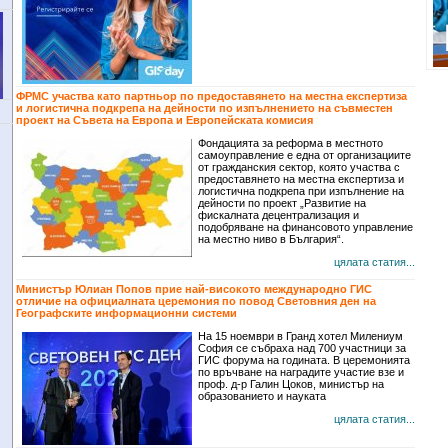
ФРМС участва като партньор по предоставянето на местна експертиза
и логистична подкрепа на дейности по изпълнението на съвместен
проект на Съвета на Европа и Европейската комисия
Фондацията за реформа в местното
самоуправление е една от организациите
от гражданския сектор, която участва с
предоставянето на местна експертиза и
логистична подкрепа при изпълнение на
дейности по проект „Развитие на
фискалната децентрализация и
подобряване на финансовото управление
на местно ниво в България“.
цялата статия...
Министър Юлиан Попов прие най-високото международно ГИС
отличие на официалната церемония по повод Световния ден на
Географските информационни системи
На 15 ноември в Гранд хотел Милениум
София се събраха над 700 участници за
ГИС форума на годината. В церемонията
по връчване на наградите участие взе и
проф. д-р Галин Цоков, министър на
образованието и науката
цялата статия...