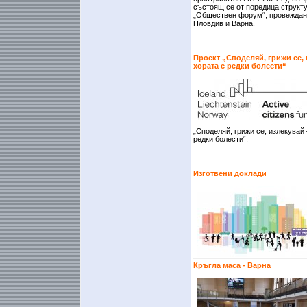
състоящ се от поредица структ
„Обществен форум“, провеждани
Пловдив и Варна.
Проект „Споделяй, грижи се,
хората с редки болести“
„Споделяй, грижи се, излекувай
редки болести“.
Изготвени доклади
Кръгла маса - Варна