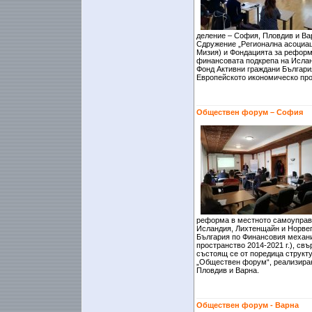
деление – София, Пловдив и Вар
Сдружение „Регионална асоциаци
Мизия) и Фондацията за реформ
финансовата подкрепа на Ислан
Фонд Активни граждани Българи
Европейското икономическо прос
Обществен форум – София
реформа в местното самоуправ
Исландия, Лихтенщайн и Норвег
България по Финансовия механ
пространство 2014-2021 г.), св
състоящ се от поредица структ
„Обществен форум“, реализиран
Пловдив и Варна.
Обществен форум - Варна