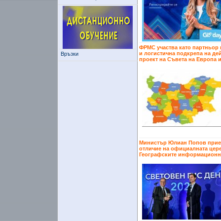
ФРМС участва като партньор 
и логистична подкрепа на де
Връзки
проект на Съвета на Европа 
Министър Юлиан Попов прие
отличие на официалната цер
Географските информационн