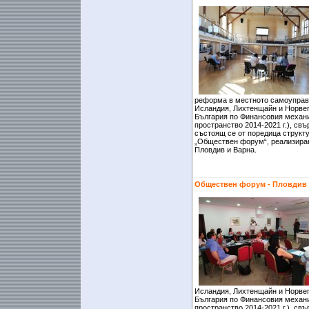
реформа в местното самоуправ
Исландия, Лихтенщайн и Норвег
България по Финансовия механ
пространство 2014-2021 г.), св
състоящ се от поредица структ
„Обществен форум“, реализиран
Пловдив и Варна.
Обществен форум - Пловдив
Исландия, Лихтенщайн и Норвег
България по Финансовия механ
пространство 2014-2021 г.), св