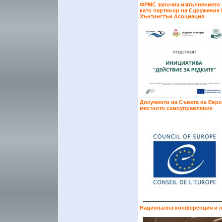
ФРМС започна изпълнението н
като партньор на Сдружение 
Хънтингтън Асоциация
Документи на Съвета на Евро
местното самоуправление
Национална конференция и п