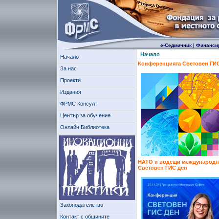
е-Седмичник
|
Финанси
Начало
Начало
Конференцията Световен ГИС
За нас
Проекти
Издания
ФРМС Консулт
Център за обучение
Онлайн Библиотека
НАТО и водещи международни 
Световен ГИС ден
Законодателство
Контакт с общините