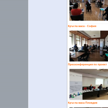
Кръгла маса - София
Пресконференция по проект
Кръгла маса Пловдив