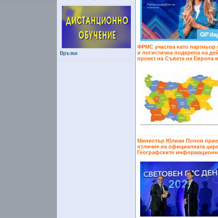
ФРМС участва като партньор 
и логистична подкрепа на де
Връзки
проект на Съвета на Европа 
Министър Юлиан Попов прие
отличие на официалната цер
Географските информационн