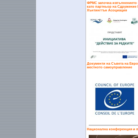
ФРМС започна изпълнението н
като партньор на Сдружение 
Хънтингтън Асоциация
Документи на Съвета на Евро
местното самоуправление
Национална конференция и п