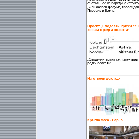
състоящ се от поредица структ
„Обществен форум“, провеждани
Пловдив и Варна.
Проект „Споделяй, грижи се,
хората с редки болести“
„Споделяй, грижи се, излекувай
редки болести“.
Изготвени доклади
Кръгла маса - Варна