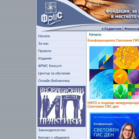
е-Седмичник
|
Финанси
Начало
Начало
Конференцията Световен ГИС
За нас
Проекти
Издания
ФРМС Консулт
Център за обучение
Онлайн Библиотека
НАТО и водещи международни 
Световен ГИС ден
Законодателство
Контакт с общините