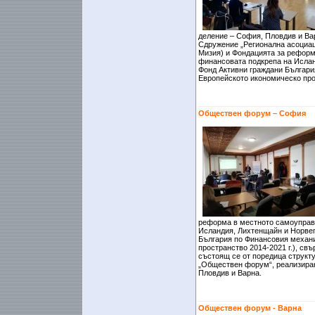
деление – София, Пловдив и Вар
Сдружение „Регионална асоциаци
Мизия) и Фондацията за реформ
финансовата подкрепа на Ислан
Фонд Активни граждани Българи
Европейското икономическо прос
Обществен форум – София
реформа в местното самоуправ
Исландия, Лихтенщайн и Норвег
България по Финансовия механ
пространство 2014-2021 г.), св
състоящ се от поредица структ
„Обществен форум“, реализиран
Пловдив и Варна.
Обществен форум - Варна