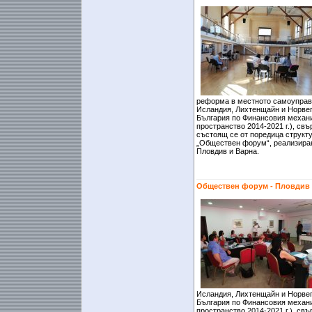
реформа в местното самоуправ
Исландия, Лихтенщайн и Норвег
България по Финансовия механ
пространство 2014-2021 г.), св
състоящ се от поредица структ
„Обществен форум“, реализиран
Пловдив и Варна.
Обществен форум - Пловдив
Исландия, Лихтенщайн и Норвег
България по Финансовия механ
пространство 2014-2021 г.), св