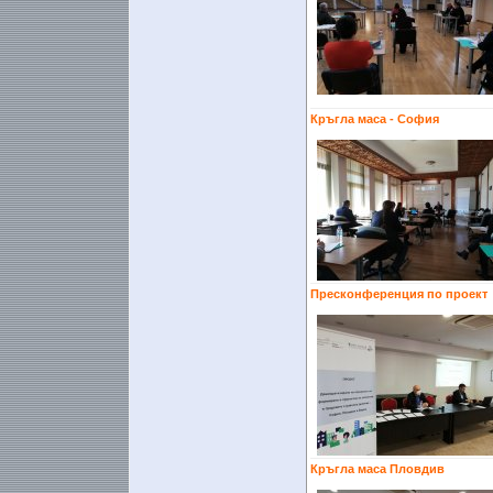
Кръгла маса - София
Пресконференция по проект
Кръгла маса Пловдив