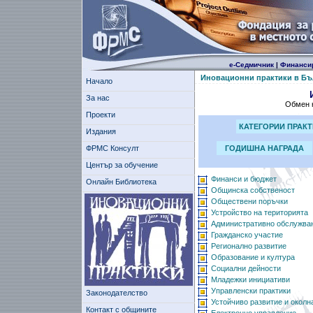
е-Седмичник
|
Финанси
Иновационни практики в Бъ
Начало
За нас
Обмен н
Проекти
КАТЕГОРИИ ПРАК
Издания
ФРМС Консулт
ГОДИШНА НАГРАДА
Център за обучение
Финанси и бюджет
Онлайн Библиотека
Общинска собственост
Обществени поръчки
Устройство на територията
Административно обслужва
Гражданско участие
Регионално развитие
Образование и култура
Социални дейности
Младежки инициативи
Управленски практики
Законодателство
Устойчиво развитие и околн
Контакт с общините