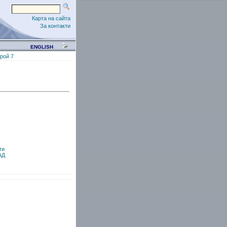
Карта на сайта
За контакти
ENGLISH
рой 7
ти
АД