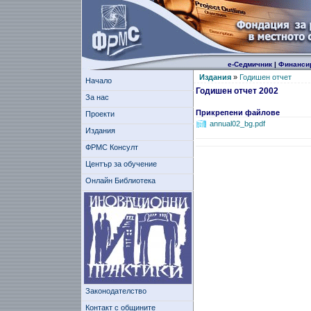
е-Седмичник
|
Финанси
Издания
»
Годишен отчет
Начало
Годишен отчет 2002
За нас
Прикрепени файлове
Проекти
annual02_bg.pdf
Издания
ФРМС Консулт
Център за обучение
Онлайн Библиотека
Законодателство
Контакт с общините