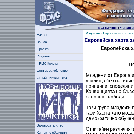
е-Седмичник
|
Финанси
Издания
»
Европейски харти и
Начало
Европейска харта з
За нас
Европейска х
Проекти
Издания
ФРМС Консулт
По
Център за обучение
Младежи от Европа и
Онлайн Библиотека
училища без насилие
принципи, споделяни 
Конвенцията на Съве
основни свободи.
Тази група младежи 
тази Харта като модел
демократично обучен
Законодателство
Отчитайки различият
Контакт с общините