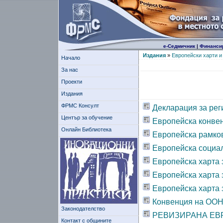
е-Седмичник
|
Финанси
Издания
»
Европейски харти и
Начало
За нас
Проекти
Издания
ФРМС Консулт
Декларация за ре
Център за обучение
Европейска конве
Онлайн Библиотека
Европейска рамков
Европейска социал
Европейска харта 
Европейска харта 
Европейска харта 
Конвенция на ООН 
Законодателство
РЕВИЗИРАНА ЕВ
Контакт с общините