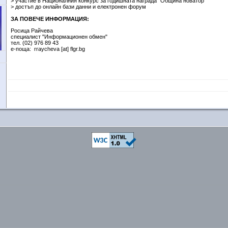
> участие в Националния конкурс за годишната награда "Община новатор"
> достъп до онлайн бази данни и електронен форум
ЗА ПОВЕЧЕ ИНФОРМАЦИЯ:
Росица Райчева
специалист "Информационен обмен"
тел. (02) 976 89 43
е-поща: rraycheva [at] flgr.bg