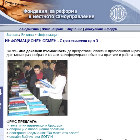
е-Седмичник
|
Финансиране
|
Обучение
|
Дискусионен форум
За нас
»
Визитка
»
Информация
ИНФОРМАЦИОНЕН ОБМЕН - Стратегическа цел 3
ФРМС има доказани възможности
да предоставя новости и професионални раз
достъпни и разнообразни канали за информиране, обмен на практики и работа в м
ФРМС ПРЕДЛАГА:
>
тематични наръчници и брошури
>
сборници с иновационни практики
>
електронен седмичник "За местната власт"
>
онлайн Библиотека ЛОГИН