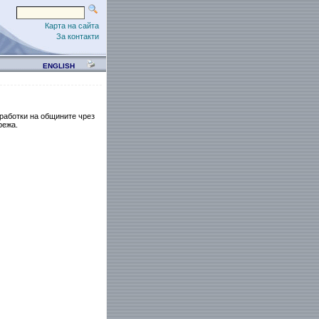
Карта на сайта
За контакти
ENGLISH
работки на общините чрез
режа.