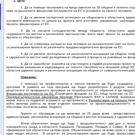
2. Цели:
1. Да се повишат познанията на представители на 30 общини и техните со
ниво за различните финансови инструменти на ЕС и условията за тяхното ползване.
2. Да се увеличи експертният потенциал на общинските и областните адми
основните компоненти от цикъла на проекта като изготвяне, управление, наблюде
проекти, финансирани от ЕС.
3. Да се насърчи сътрудничество между общините, областните адм
създаването на местни и регионални партньорства, които имат принос за разраб
проекти от общ интерес.
4. Да се стимулира интересът към ползване на положителния опит на бълг
са реализирали проекти по различните предприсъединителни фондове на ЕС.
5. Да се увеличи потенциалът на регионалните асоциации на общини, неп
и сдружения на местно ниво да подпомагат общините в процеса на усвояване на фонд
6. Да се задълбочат знанията на участниците в първия реализиран проект ч
практически занимания и надграждане на техните способности и познания (общо 85
областни администрации и регионални асоциации на общини от североизточния райо
Описание:
С помощта на професионални и опитни експерти ще бъде създадена д
програма. В рамките на тази програма ще бъдат разработени 3 модула, коит
резултатите от проведеното проучване на потребностите от обучение и ще предост
Финансови инструменти на ЕС
(Структурни фондове на ЕС, общи политики на ЕС ,
Предприсъединителни европейски фондове
(Програмите ФАР и САПАРД, възможно
мерки, които се подкрепят в рамките на програмите) и
Разработване на проекти
(пра
който включва работа по всеки отделен компонент на проектопредложението: п
обосновка, логическа рамка, бюджет).
Групите от обучаващи се ще включват по 25 души всяка - представител
администрации, регионални асоциации на общини и местни асоциации и сдружения 
Всеки обучителен модул ще бъде с продължителност два дни и поло
извънработна среда в областите Кърджали, Пазарджик, Пловдив и София. В рам
сформирани три обучителни целеви групи. Обучителният цикъл за всяка група е с про
един модул месечно . В резултат на реализирания проект ще бъде предоставен