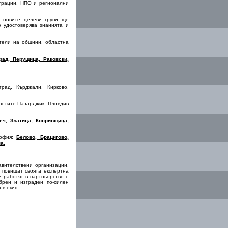
трации, НПО и регионални
т новите целеви групи ще
 удостоверява знанията и
тели на общини, областна
рад, Перущица, Раковски,
рад, Кърджали, Кирково,
астите Пазарджик, Пловдив
еч, Златица, Копривщица,
София:
Белово, Брацигово,
а.
вителствени организации,
 повишат своята експертна
 работят в партньорство с
брен и изграден по-силен
 в екип.