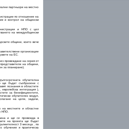
циални партньори на местно
нистрации по отношение на
ние и контрол на общински
инистрации и НПО с цел
отването на междуобщински
арските общини, които вече
равителствени организации
овете на ЕС.
рез провеждане на серия от
 представители на общини,
н за планиране).
ългосрочната обучителна
о ще бъдат съобразени с
авят познания в областите
 европейска интеграция ),
стите за бенефициентите,
ктически обучителен модул,
олагане на цели, задачи,
и на местните и областни
и НПО.
вина и ще се провежда в
ките на проекта ще бъдат
дължителност 3 месеца , по
о обучение и практическа