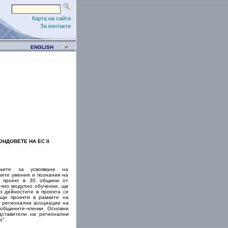
Карта на сайта
За контакти
ENGLISH
НДОВЕТЕ НА ЕС II
ните за усвояване на
ите умения и познания на
н проект в 30 общини от
очно модулно обучение, ще
з дейностите в проекта се
ащи проекти в рамките на
а регионални асоциации на
общините-членки. Основни
дставители на регионални
о".