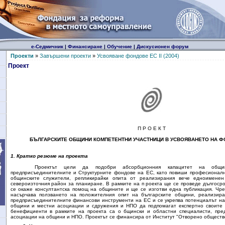
е-Седмичник
|
Финансиране
|
Обучение
|
Дискусионен форум
Проекти
»
Завършени проекти
»
Усвояване фондове ЕС II (2004)
Проект
П Р О Е К Т
БЪЛГАРСКИТЕ ОБЩИНИ КОМПЕТЕНТНИ УЧАСТНИЦИ В УСВОЯВАНЕТО НА ФО
1.
Кратко резюме на проекта
Проектът цели да подобри абсорбционния капацитет на общи
предприсъединителните и Структурните фондове на ЕС, като повиши професионалн
общинските служители, репликирайки опита от реализирания вече едноимене
североизточния район за планиране. В рамките на п роекта ще се проведе дългоср
се окаже консултантска помощ на общините и ще се изготви една публикация. Чре
насърчава ползването на положителния опит на българските общини, реализир
предприсъединителните финансови инструменти на ЕС и се укрепва потенциалът н
общини и местни асоциации и сдружения и НПО да подпомагат експертно своите 
бенефициенти в рамките на проекта са о бщински и областни специалисти, пре
асоциации на общини и НПО. Проектът се финансира от Институт "Отворено обществ