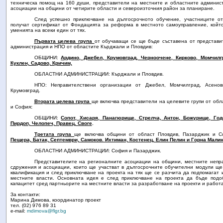
техническа помощ на 160 души, представители на местните и областните админис
асоциации на общини от четирите области и североизточния район за планиране.
След успешно приключване на дългосрочното обучение, участниците о
получат сертификат от Фондацията за реформа в местното самоуправление, който
уменията на всеки един от тях.
Първата целева група
от обучаващи се ще бъде съставена от представи
администрация и НПО от областите Кърджали и Пловдив:
ОБЩИНИ:
Ардино, Джебел, Крумовград, Черноочене, Кирково, Момчилг
Куклен, Садово, Кричим,
ОБЛАСТНИ АДМИНИСТРАЦИИ: Кърджали и Пловдив.
НПО: Неправителствени организации от Джебел, Момчилград, Асеновг
Крумовград.
Втората целева група
ще включва представители на целевите групи от обл
и София
:
ОБЩИНИ:
Сопот, Хисаря, Панагюрище, Стрелча, Антон, Божурище, Год
Пирдоп, Челопеч, Правец, Своге
.
Третата група
ще включва общини от област Пловдив, Пазарджик и 
Пещера, Батак, Септември, Самоков. Ихтиман, Костенец, Елин Пелин и Горна Малин
ОБЛАСТНИ АДМИНИСТРАЦИИ: София и Пазарджик.
Представителите на регионалните асоциации на общини, местните непра
сдружения и асоциации, които ще участват в дългосрочните обучителни модули ще
квалификация и след приключване на проекта на тях ще се разчита да подпомагат и
местните власти. Основната идея е след приключване на проекта да бъде подо
капацитет сред партньорите на местните власти за разработване на проекти и работа
За контакти:
Марина Димова, координатор проект
тел. (02) 976 89 31
e-mail:
mdimova@flgr.bg