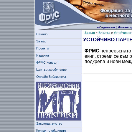
е-Седмичник
|
Финанси
За нас
»
Визитка
»
Устойчивос
Начало
УСТОЙЧИВО ПАРТНЬ
За нас
Проекти
ФРМС
непрекъснато
Издания
екип, стреми се към
подкрепа и нови меж
ФРМС Консулт
Център за обучение
Онлайн Библиотека
Законодателство
Контакт с общините