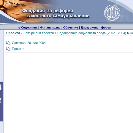
е-Седмичник
|
Финансиране
|
Обучение
|
Дискусионен форум
Проекти
»
Завършени проекти
»
Подобряване социалната среда (2002 - 2004)
»
Ф
Семинар, 20 юли 2004
Проекти