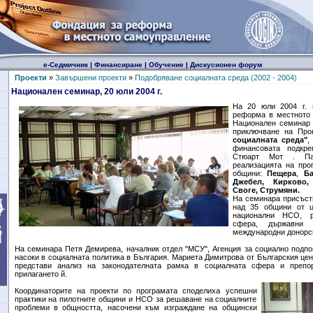
е-Седмичник
|
Финансиране
|
Обучение
|
Дискусионен форум
Проекти
»
Завършени проекти
»
Подобряване социалната среда (2002 - 2004)
Национален семинар, 20 юли 2004 г.
На 20 юли 2004 г. 
реформа в местното
Национален семинар
приключване на Про
социалната среда"
,
финансовата подкр
Стюарт Мот . П
реализацията на про
общини:
Пещера
,
Ба
Джебел, Кирково,
Своге, Струмяни.
На семинара присъст
над 35 общини от ц
национални НСО, р
сфера, държавни 
международни донорск
На семинара Петя Демирева, началник отдел "МСУ", Агенция за социално подпо
насоки в социалната политика в България. Мариета Димитрова от Българския цен
представи анализ на законодателната рамка в социалната сфера и препо
прилагането й.
Координаторите на проекти по програмата споделиха успешни
практики на пилотните общини и НСО за решаване на социалните
проблеми в общността, насочени към изграждане на общински