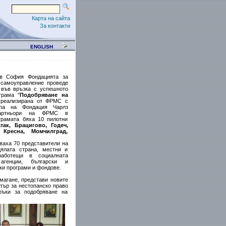
Карта на сайта
За контакти
ENGLISH
в София Фондацията за
 самоуправление проведе
 във връзка с успешното
грама "
Подобряване на
 реализирана от ФРМС с
епа на Фондация Чарлз
артньори на ФРМС в
грамата бяха 10 пилотни
так, Брацигово, Годеч,
 Кресна, Момчилград,
ваха 70 представители на
ялата страна, местни и
аботещи в социалната
агенции, български и
и програми и фондове.
магане, представи новите
тър за нестопанско право
ръки за подобряване на