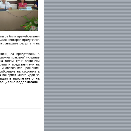
ега са били пренебрегвани
циален интерес предизвика
чатляващите резултати на
бщини, са представени в
ионни практики" (издание
на голям кръг общински
рави и представители на
иновативните решения,
добряване на социалната
а почерпят много идеи за
ация в прилагането на
а социално подпомагане
.