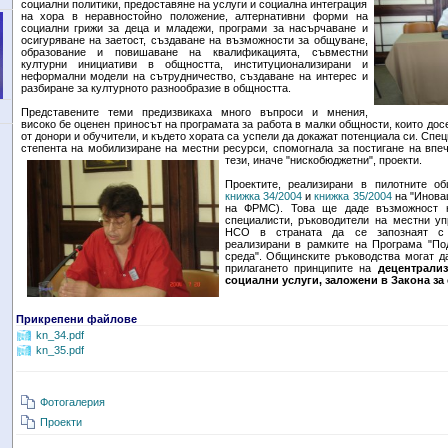
социални политики, предоставяне на услуги и социална интеграция
на хора в неравностойно положение, алтернативни форми на
социални грижи за деца и младежи, програми за насърчаване и
осигуряване на заетост, създаване на възможности за общуване,
образование и повишаване на квалификацията, съвместни
културни инициативи в общността, институционализирани и
неформални модели на сътрудничество, създаване на интерес и
разбиране за културното разнообразие в общността.
Представените теми предизвикаха много въпроси и мнения,
високо бе оценен приносът на програмата за работа в малки общности, които дос
от донори и обучители, и където хората са успели да докажат потенциала си. Спе
степента на мобилизиране на местни ресурси, спомогнала за постигане на впе
тези, иначе "нискобюджетни", проекти.
Проектите, реализирани в пилотните о
книжка 34/2004
и
книжка 35/2004
на "Иновац
на ФРМС). Това ще даде възможност 
специалисти, ръководители на местни уп
НСО в страната да се запознаят с 
реализирани в рамките на Програма "По
среда". Общинските ръководства могат д
прилагането принципите на
децентрализ
социални услуги, заложени в Закона з
Прикрепени файлове
kn_34.pdf
kn_35.pdf
Фотогалерия
Проекти