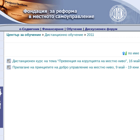
е-Седмичник
|
Финансиране
|
Обучение
|
Дискусионен форум
Център за обучение
»
Дистанционно обучение
»
2011
по име
Дистанционен курс на тема “Превенция на корупцията на местно ниво”, 16 май -
Прилагане на принципите на добро управление на местно ниво, 9 май - 19 юни 2