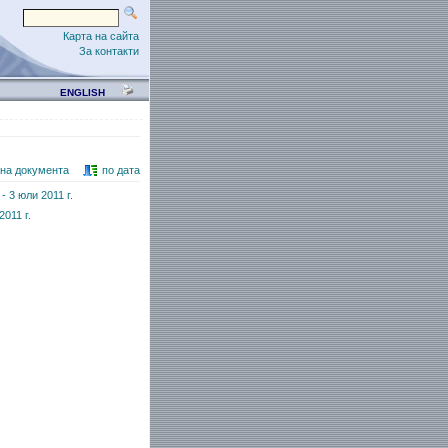
Карта на сайта
За контакти
ENGLISH
 на документа
по дата
 3 юли 2011 г.
011 г.