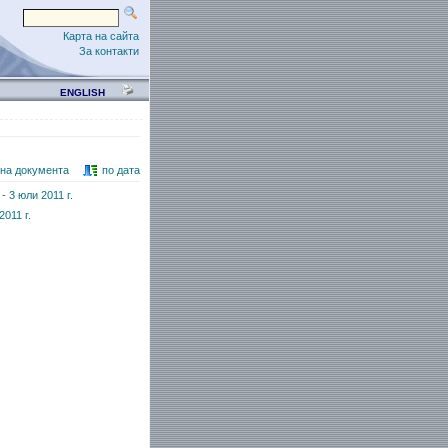
Карта на сайта
За контакти
ENGLISH
 на документа
по дата
 3 юли 2011 г.
011 г.