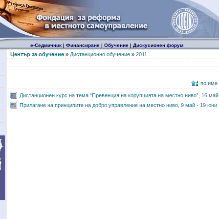
е-Седмичник
|
Финансиране
|
Обучение
|
Дискусионен форум
Център за обучение
»
Дистанционно обучение
»
2011
по име
Дистанционен курс на тема “Превенция на корупцията на местно ниво”, 16 май -
Прилагане на принципите на добро управление на местно ниво, 9 май - 19 юни 2