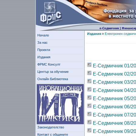
е-Седмичник
|
Финанси
Издания
»
Електронен седмич
Начало
За нас
Проекти
Издания
ФРМС Консулт
Е-Седмичник 01/2
Център за обучение
Е-Седмичник 02/2
Онлайн Библиотека
Е-Седмичник 03/2
Е-Седмичник 04/2
Е-Седмичник 05/2
Е-Седмичник 06/2
Е-Седмичник 07/2
Е-Седмичник 08/2
Законодателство
Е-Седмичник 09/2
Контакт с общините