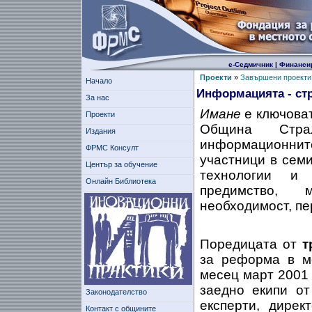
е-Седмичник
|
Финанси
Проекти
»
Завършени проекти
Начало
Информацията - стр
За нас
Имане
е ключоват
Проекти
Община Стра
Издания
информационнит
ФРМС Консулт
участници в сем
Център за обучение
технологии и 
Онлайн Библиотека
предимство, м
необходимост, пе
Поредицата от
т
за реформа в м
месец март 2001 
заедно екипи от
Законодателство
експерти, дирек
Контакт с общините