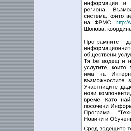
информация и 
региона. Възм
система, които 
на ФРМС
http:/
Шопова, координа
Програмните 
информационн
обществени услуг
Тя бе водещ и н
услугите, които
има на Интерн
възможностите 
Участниците дад
нови компоненти
време. Като най
посочени Информ
Програма "Техн
Новини и Обучен
Сред водещите т