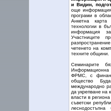
и Видин, подго
още информация
програми в обла
Анкетна карта
технологии в бъ
информация за
Участниците п
разпространени
четенето на ком
техните общини.
Семинарите б
Информационна 
ФРМС, с финанс
общество Буд
международно ра
да укрепване на 
власти в региона
съветски републ
леснодостъпна