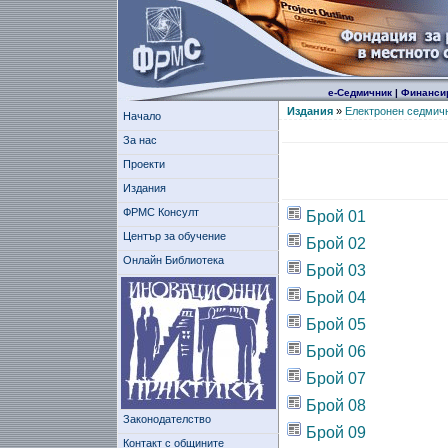
е-Седмичник
|
Финанси
Издания
»
Електронен седмич
Начало
За нас
Проекти
Издания
ФРМС Консулт
Брой 01
Център за обучение
Брой 02
Онлайн Библиотека
Брой 03
Брой 04
Брой 05
Брой 06
Брой 07
Брой 08
Законодателство
Брой 09
Контакт с общините