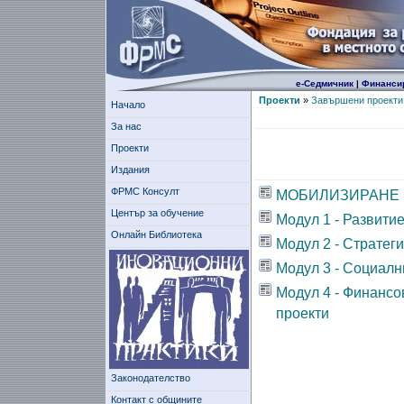
е-Седмичник
|
Финанси
Проекти
»
Завършени проекти
Начало
За нас
Проекти
Издания
ФРМС Консулт
МОБИЛИЗИРАНЕ 
Център за обучение
Модул 1 - Развити
Онлайн Библиотека
Модул 2 - Стратег
Модул 3 - Социалн
Модул 4 - Финансо
проекти
Законодателство
Контакт с общините