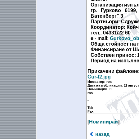
Организация изпъ
гр. Гурково 6199
Батенберг" 3
Партньори:
Сдруже
Координатор:
Койч
тел.: 04331/22 60
e - mail:
Gurkovo_o
Обща стойност на 
Финансиране от 
Собствен принос:
Период на изпълн
Прикачени файлове
Gur-f2.jpg
Иноватор: ros
Дата на публикация: 11 август
Номинации: 0
ros
-
Tel:
Fax:
[
Номинирай
]
назад