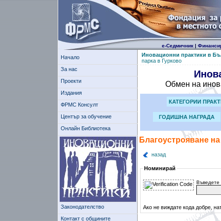
е-Седмичник
|
Финанси
Иновационни практики в Бъ
Начало
парка в Гурково
За нас
Инов
Проекти
Обмен на инов
Издания
КАТЕГОРИИ ПРАК
ФРМС Консулт
Център за обучение
ГОДИШНА НАГРАДА
Онлайн Библиотека
Благоустрояване на 
назад
Номинирай
Въведете 
Законодателство
Ако не виждате кода добре, на
Контакт с общините