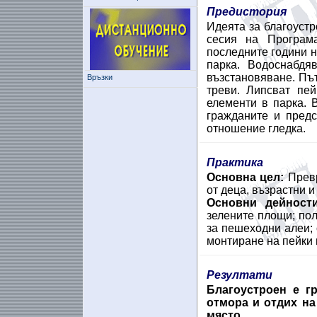
Предистория
Идеята за благоустр
сесия на Програм
последните години н
парка. Водоснабдя
възстановяване. Път
Връзки
треви. Липсват пей
елементи в парка. 
гражданите и предс
отношение гледка.
Практика
Основна цел:
Прев
от деца, възрастни и
Основни дейност
зелените площи; по
за пешеходни алеи; 
монтиране на пейки и
Резултати
Благоустроен е гр
отмора и отдих на
място.