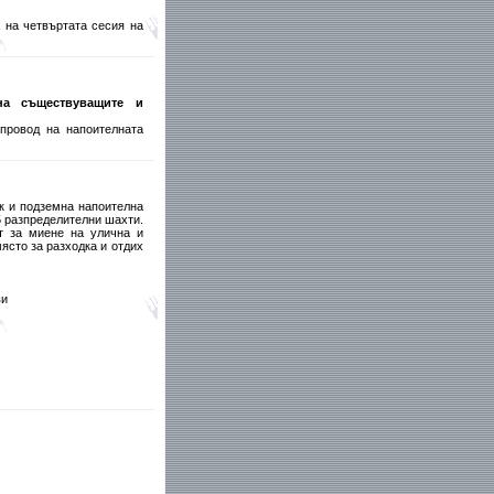
 на четвъртата сесия на
на съществуващите и
опровод на напоителната
ек и подземна напоителна
5 разпределителни шахти.
т за миене на улична и
ясто за разходка и отдих
ви