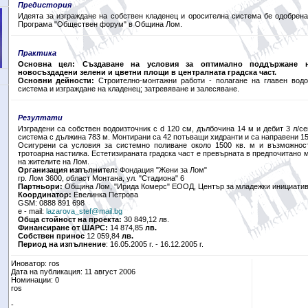
Предистория
Идеята
за изграждане на собствен кладенец и оросителна система бе одобрена
Програма "Обществен форум" в Община Лом.
Практика
Основна цел:
Създаване на условия за оптимално поддържане 
новосъздадени зелени и цветни площи в централната градска част.
Основни дейности:
Строително-монтажни работи - полагане на главен вод
система и изграждане на кладенец; затревяване и залесяване.
Резултати
Изградени са собствен водоизточник с d 120 см, дълбочина 14 м и дебит 3 л/с
система с дължина 783 м. Монтирани са 42 потъващи хидранти и са направени 1
Осигурени са условия за системно поливане около 1500 кв. м и възможнос
тротоарна настилка. Естетизираната градска част е превърната в предпочитано м
на жителите на Лом.
Организация изпълнител:
Фондация "Жени за Лом"
гр. Лом 3600, област Монтана, ул. "Стадиона" 6
Партньори:
Община Лом, "Ирида Комерс" ЕООД, Център за младежки инициати
Координатор:
Евелинка Петрова
GSM: 0888 891 698
e - mail:
lazarova_stef@mail.bg
Обща стойност на проекта:
30 849,12 лв.
Финансиране от ШАРС:
14 874,85
лв.
Собствен принос
12 059,84
лв.
Период на изпълнение
: 16.05.2005 г. - 16.12.2005 г.
Иноватор: ros
Дата на публикация: 11 август 2006
Номинации: 0
ros
-