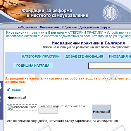
е-Седмичник
|
Финансиране
|
Обучение
|
Дискусионен форум
Иновационни практики в България
»
КАТЕГОРИИ ПРАКТИКИ
»
Устройство на т
напоителна система със собствен водоизточник за зелените площи до ул. "Дунавс
Иновационни практики в България
Обмен на иновации за развитие на местното самоуправле
КАТЕГОРИИ ПРАКТИКИ
ДОБАВЕТЕ ИНОВАЦИЯ
ИНОВАЦИЯ Н
ГОДИШНА НАГРАДА
Изграждане на напоителна система със собствен водоизточник за зелените пл
Община Лом
назад
Номинирай
Въведете кода от картинката тук:
Ако не виждате кода добре, натиснете върху картинката, за да видите нов