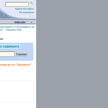
Карта на сайта
За контакти
ENGLISH
ериторията
»
Изграждане на
ка" - Община Лом
ние
А СЕДМИЦАТА
ощи до ул. "Дунавска" -