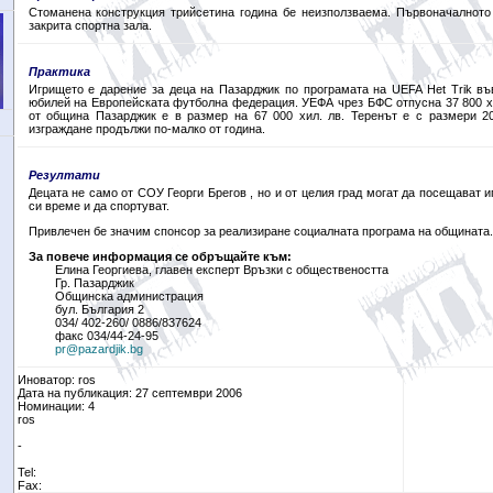
Стоманена конструкция трийсетина година бе неизползваема. Първоначалното
закрита спортна зала.
Практика
Игрището е дарение за деца на Пазарджик по програмата на UEFA Het Trik въ
юбилей на Европейската футболна федерация. УЕФА чрез БФС отпусна 37 800 хи
от община Пазарджик е в размер на 67 000 хил. лв. Теренът е с размери 2
изграждане продължи по-малко от година.
Резултати
Децата не само от СОУ Георги Брегов , но и от целия град могат да посещават 
си време и да спортуват.
Привлечен бе значим спонсор за реализиране социалната програма на общината.
За повече информация се обръщайте към:
Елина Георгиева, главен експерт Връзки с обществеността
Гр. Пазарджик
Общинска администрация
бул. България 2
034/ 402-260/ 0886/837624
факс 034/44-24-95
pr@pazardjik.bg
Иноватор: ros
Дата на публикация: 27 септември 2006
Номинации: 4
ros
-
Tel:
Fax: