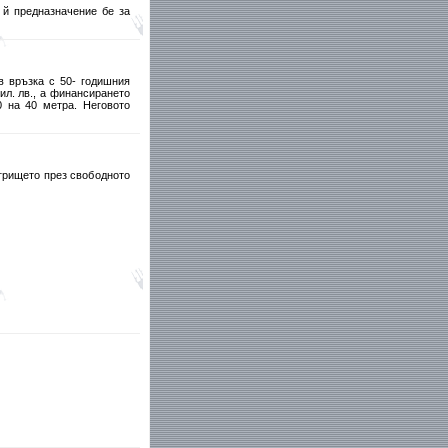
 й предназначение бе за
в връзка с 50- годишния
л. лв., а финансирането
0 на 40 метра. Неговото
игрището през свободното