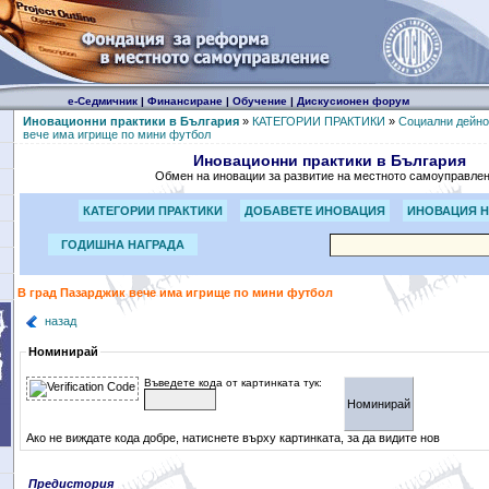
е-Седмичник
|
Финансиране
|
Обучение
|
Дискусионен форум
Иновационни практики в България
»
КАТЕГОРИИ ПРАКТИКИ
»
Социални дейно
вече има игрище по мини футбол
Иновационни практики в България
Обмен на иновации за развитие на местното самоуправле
КАТЕГОРИИ ПРАКТИКИ
ДОБАВЕТЕ ИНОВАЦИЯ
ИНОВАЦИЯ Н
ГОДИШНА НАГРАДА
В град Пазарджик вече има игрище по мини футбол
назад
Номинирай
Въведете кода от картинката тук:
Ако не виждате кода добре, натиснете върху картинката, за да видите нов
Предистория