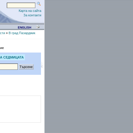
Карта на сайта
За контакти
ENGLISH
сти
»
В град Пазарджик
ние
А СЕДМИЦАТА