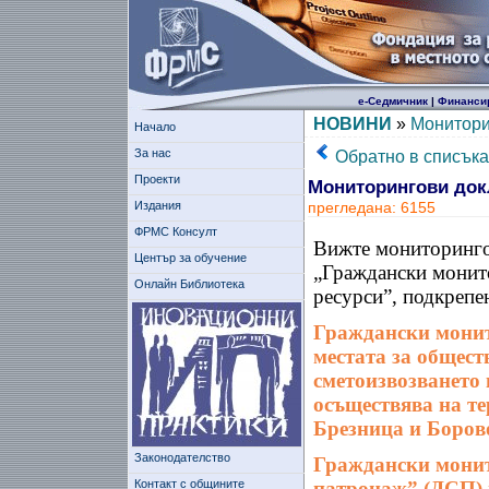
е-Седмичник
|
Финанси
НОВИНИ
»
Монитори
Начало
За нас
Обратно в списъка
Проекти
Мониторингови док
Издания
прегледана: 6155
ФРМС Консулт
Вижте мониторингов
Център за обучение
„Граждански монито
Онлайн Библиотека
ресурси”, подкрепе
Граждански монит
местата за общест
сметоизвозването
осъществява на те
Брезница и Боров
Законодателство
Граждански монит
Контакт с общините
патронаж” (ДСП)