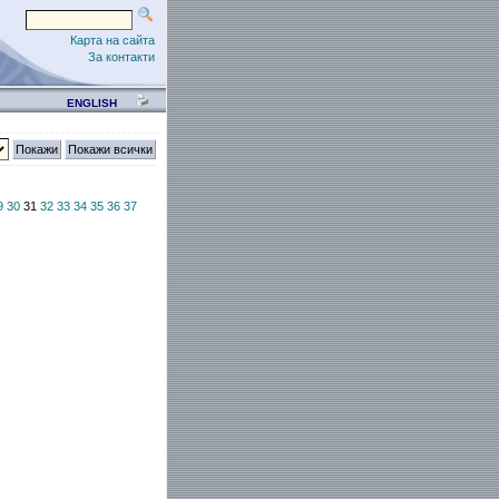
Карта на сайта
За контакти
ENGLISH
9
30
31
32
33
34
35
36
37