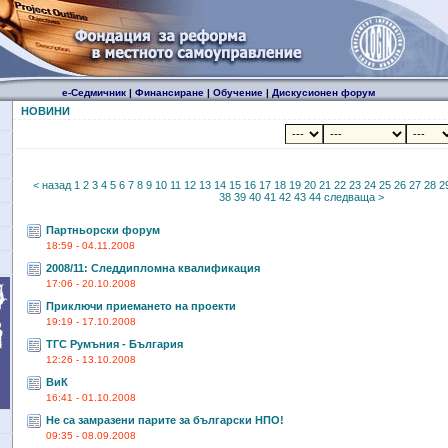
е-Седмичник
|
Финансиране
|
Обучение
|
Дискусионен форум
НОВИНИ
< назад
1
2
3
4
5
6
7
8
9
10
11
12
13
14
15
16
17
18
19
20
21
22
23
24
25
26
27
28
2
38
39
40
41
42
43
44
следваща >
Партньорски форум
18:59 - 04.11.2008
2008/11: Следдипломна квалификация
17:06 - 20.10.2008
Приключи приемането на проекти
19:19 - 17.10.2008
ТГС Румъния - България
12:26 - 13.10.2008
ВиК
16:41 - 01.10.2008
Не са замразени парите за български НПО!
09:35 - 08.09.2008