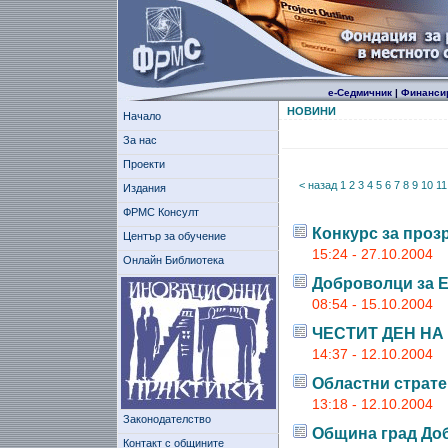
е-Седмичник
|
Финанси
НОВИНИ
Начало
За нас
Проекти
< назад
1
2
3
4
5
6
7
8
9
10
11
Издания
ФРМС Консулт
Конкурс за проз
Център за обучение
15:24 - 27.10.2004
Онлайн Библиотека
Доброволци за 
08:54 - 15.10.2004
ЧЕСТИТ ДЕН НА
14:37 - 12.10.2004
Областни страте
13:18 - 12.10.2004
Законодателство
Община град Доб
Контакт с общините